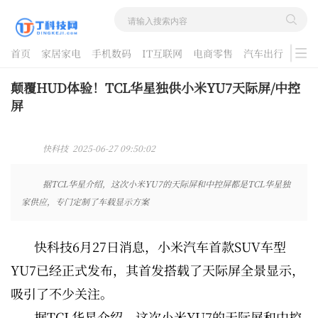
首页
家居家电
手机数码
IT互联网
电商零售
汽车出行
游戏
酷品评测
颠覆HUD体验！TCL华星独供小米YU7天际屏/中控
屏
快科技 2025-06-27 09:50:02
据TCL华星介绍，这次小米YU7的天际屏和中控屏都是TCL华星独
家供应，专门定制了车载显示方案
快科技6月27日消息，小米汽车首款SUV车型
YU7已经正式发布，其首发搭载了天际屏全景显示，
吸引了不少关注。
据TCL华星介绍，这次小米YU7的天际屏和中控