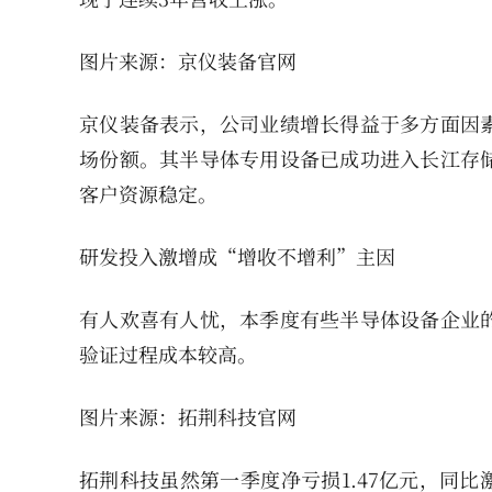
图片来源：京仪装备官网
京仪装备表示，公司业绩增长得益于多方面因
场份额。其半导体专用设备已成功进入长江存
客户资源稳定。
研发投入激增成“增收不增利”主因
有人欢喜有人忧，本季度有些半导体设备企业
验证过程成本较高。
图片来源：拓荆科技官网
拓荆科技虽然第一季度净亏损1.47亿元，同比激降