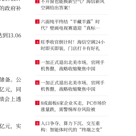
不开窗也能换新空气？海信新风
2
益的政府补
空调给出答案！
六面纯平终结“半藏半露”时
3
代？壁画电视赛道迎“真标
13.06
准”之争
旺季收官倒计时！海信空调24小
4
时即买即装，门店打卡有好礼
一加正式退出北美市场，官网手
5
机售罄，战略收缩聚焦中国
储备。公
一加正式退出北美市场，官网手
6
7亿元，同
机售罄，战略收缩聚焦中国
业绩会上透
8成面板6家企业买走，PC市场价
7
涨量跌，需警惕库存风险被
入口争夺、算力下沉、交互重
8
9亿元，实
构：智能体时代的“终端之变”