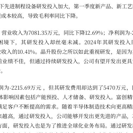
以下先进制程设备研发投入加大，第一季度新产品、新工艺
程成本较高，导致毛利率同比下降。
入为7081.35万元，同比下降12.69%；净利润为-25
的困境下，其研发投入却丝毫未减。2024年其研发投入
年营业收入的10.41%。晶升股份之所以如此重视研发，是因
前业绩不佳，但通过持续研发投入，公司有望开发出更具
转。
2215.69万元 ，但其研发费用却达到了5470万元
的具体影响因素包括产能预投、人才储备、研发投入。富创
满足客户不断提高的需求。随着半导体制造技术向更高精
来越高，通过研发投入，公司能够开发出更先进的产品，
方面，研发投入也是为了推进全球化业务布局。通过研发