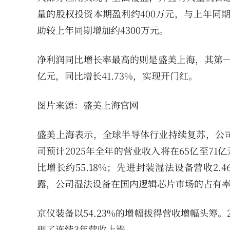
量的股权投资本期盈利约400万元，与上年同期
助较上年同期增加约4300万元。
净利润同比增长率最高的则是盛美上海，其第一季度
亿元，同比增长41.73%，实现开门红。
图片来源：盛美上海官网
盛美上海表示，全球半导体行业持续复苏，公
司预计2025年全年的营业收入将在65亿至71
比增长约55.18%；先进封装湿法设备营收2.
露，公司湿法设备在国内逻辑芯片市场的占有率
京仪装备以54.23%的增幅拔得营收增幅头筹。2
现了连续3年营收上涨。