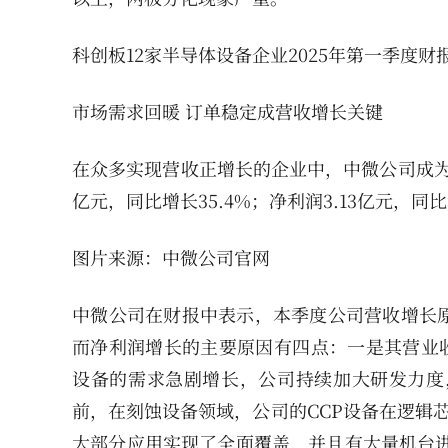
科创板12家半导体设备企业2025年第一季度
市场需求回暖 订单稳定成营收增长关键
在众多实现营收正增长的企业中，中微公司成为
亿元，同比增长35.4%；净利润3.13亿元，同
图片来源：中微公司官网
中微公司在财报中表示，本季度公司营收增长
而净利润增长的主要原因有四点：一是其营业收
设备的需求急剧增长，公司持续加大研发力度
前，在刻蚀设备领域，公司的CCP设备在逻辑芯
大部分应用实现了全面覆盖，并且有大量机台进