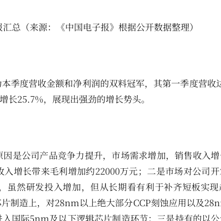
财报汇总（来源：《中国电子报》根据公开数据整理）
本季度营收金额和净利润的双料冠军，其第一季度营收达到
比增长25.7%，展现出强劲的增长势头。
原因是公司产品竞争力提升，市场需求增加，销售收入增
入增长带来毛利增加约22000万元；二是市场对公司开
，虽然研发投入增加，但从长期看有利于补齐短板实现
片制造上，对28nm以上绝大部分CCP刻蚀应用以及28
入国际5nm及以下逻辑芯片制造环节；三是持有的以公