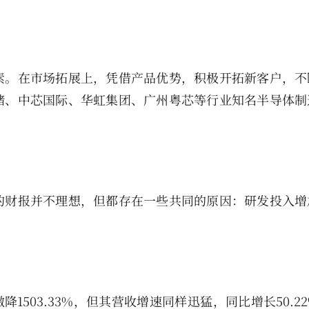
素。在市场拓展上，凭借产品优势，积极开拓新客户，不
储、中芯国际、华虹集团、广州粤芯等行业知名半导体制
的财报并不理想，但都存在一些共同的原因：研发投入增
1503.33%，但其营收增速同样迅猛，同比增长50.22%