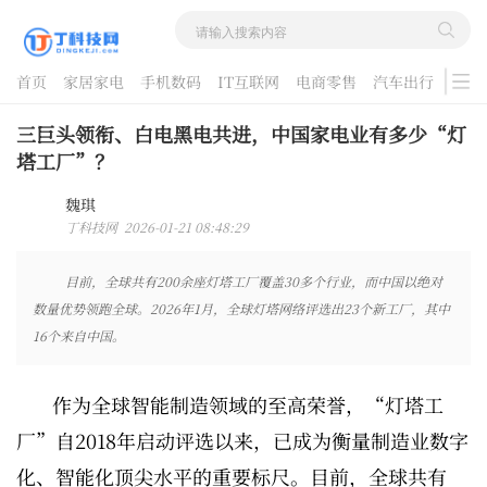
首页
家居家电
手机数码
IT互联网
电商零售
汽车出行
游戏
酷品评测
三巨头领衔、白电黑电共进，中国家电业有多少“灯
塔工厂”？
魏琪
丁科技网 2026-01-21 08:48:29
目前，全球共有200余座灯塔工厂覆盖30多个行业，而中国以绝对
数量优势领跑全球。2026年1月，全球灯塔网络评选出23个新工厂，其中
16个来自中国。
作为全球智能制造领域的至高荣誉，“灯塔工
厂”自2018年启动评选以来，已成为衡量制造业数字
化、智能化顶尖水平的重要标尺。目前，全球共有