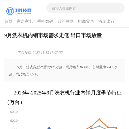
首页
家居家电
手机数码
IT互联网
电商零售
汽车出行
游戏
酷品评测
9月洗衣机内销市场需求走低 出口市场放量
丁科技网 2025-11-13 17:07:57
9月，洗衣机总产量为905万台，同比增长10.4%。总销量为884.5万
台，同比增长7.5%。
2023年-2025年9月洗衣机行业内销月度季节特征
（万台）