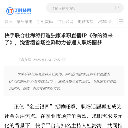
首页
家居家电
手机数码
IT互联网
电商零售
汽车出行
游戏
酷品评测
快手联合杜海涛打造独家求职直播IP《你的涛来
了》，饶雪漫首场空降助力普通人职场圆梦
丁科技网 2026-03-24 17:21:55
快手平台与知名主持人杜海涛，共同推出独家自制求职直播类
IP《你的涛来了-帮你找工作》，通过直播连麦的形式，为普通求职者搭
建即时、高效、有温度的求职方式。
正值“金三银四”招聘旺季，职场话题再度成为
社会关注焦点。在就业市场竞争激烈、求职需求多元
化的背景下，快手平台与知名主持人杜海涛，共同推