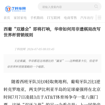
首页
家居家电
手机数码
IT互联网
电商零售
汽车出行
游戏
酷品评测
西葡“双雄会”即将打响，华帝如何用非遗棋局改写
世界杯营销规则
丁科技网 2026-07-05 08:03:45
无论谁赢，华帝都是这场德比的“赢家”——这种精准卡位，恰是华
帝世界杯营销策略的一个缩影。
随着西班牙队3比0轻取奥地利、葡萄牙队2比1逆
转克罗地亚，两支伊比利亚半岛的足球豪强将在北京
时间7月7日凌晨3点于AT&T体育场争夺一张八强门
票。这场“双牙之战”的另一个看点是：上一届华帝