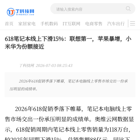
首页
家居家电
手机数码
IT互联网
电商零售
汽车出行
游戏
酷品评测
618笔记本线上下滑15%：联想第一，苹果暴增，小
米华为份额接近
丁科技网 2026-07-03 08:25:43
2026年618促销季落下帷幕，笔记本电脑线上零售市场交出一份承
压明显的成绩单。
2026年618促销季落下帷幕，笔记本电脑线上零
售市场交出一份承压明显的成绩单。奥维云网数据显
示，618促销周期内笔记本线上零售销量为118万台，
较2025年同期下滑15%，总销售额88亿元，同比下