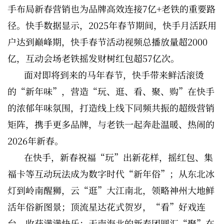
手布局新春营销也为品牌高效连接7亿+老铁的重要路
径。快手数据显示，2025年春节期间，快手月活跃用
户达到巅峰期，快手春节活动视频总播放量超2000
亿，互动会场老铁摇发财树红包超57亿次。
面对即将到来的马年春节，快手带来鲜活滚烫
的“新年味”，营造“玩、逛、看、聚、购”在快手
的浓郁年味氛围，打造线上线下同频共振的超级营销
矩阵，携手更多品牌，与老铁一起奔赴温暖、热闹的
2026年新春。
在快手，新春祝福“玩”出新花样，摇红包、集
福卡等互动玩法成为数字时代“新年俗”；从东北冰
灯到岭南醒狮，云“逛”大江南北，领略神州大地鲜
活年俗新图景；顶流星达花式贺岁，“看”好戏连
台，收获满满快乐；天南海北的新春团圆汇“聚”在