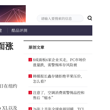
建
酷品评测
面涨
原创文章
8成面板6家企业买走，PC市场价
1
涨量跌，需警惕库存风险被
韩媒报长鑫存储拒绝苹果压价，
2
怎么看？
2日在纽约
注意了，空调消费需警惕品控和
3
售后“缩水”
o XL以及
26年上半年全球电视回暖，TCL
4