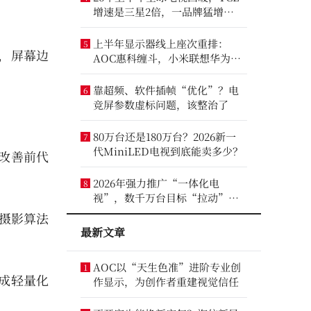
增速是三星2倍，一品牌猛增
14.8%
上半年显示器线上座次重排：
5
，屏幕边
AOC惠科缠斗，小米联想华为进
前八
靠超频、软件插帧“优化”？电
6
竞屏参数虚标问题，该整治了
80万台还是180万台？2026新一
7
代MiniLED电视到底能卖多少？
，改善前代
2026年强力推广“一体化电
8
视”，数千万台目标“拉动”彩
电业？
算摄影算法
最新文章
AOC以“天生色准”进阶专业创
1
完成轻量化
作显示，为创作者重建视觉信任