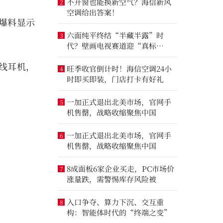
不开窗也能换新空气？海信新风
2
空调给出答案！
道爆料显示
六面纯平终结“半藏半露”时
3
代？壁画电视赛道迎“真标
准”之争
无线耳机，
旺季收官倒计时！海信空调24小
4
时即买即装，门店打卡有好礼
一加正式退出北美市场，官网手
5
机售罄，战略收缩聚焦中国
一加正式退出北美市场，官网手
6
机售罄，战略收缩聚焦中国
8成面板6家企业买走，PC市场价
7
涨量跌，需警惕库存风险被
入口争夺、算力下沉、交互重
8
构：智能体时代的“终端之变”