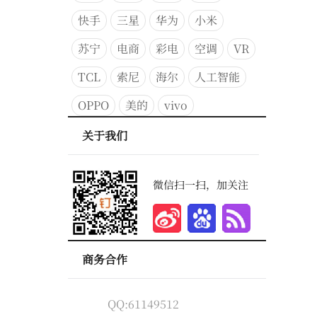
快手
三星
华为
小米
苏宁
电商
彩电
空调
VR
TCL
索尼
海尔
人工智能
OPPO
美的
vivo
关于我们
微信扫一扫，加关注
商务合作
QQ:61149512