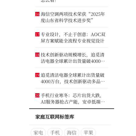
海信空调两项技术荣获“2025年
16
度山东省科学技术进步奖”
专业设计，不止于创意：AOC双
17
屏方案赋能全流程专业视觉设计
技术创新驱动规模增长，追觅清
18
洁电器全球累计出货量破4000万
台
追觅清洁电器全球累计出货量破
19
4000万台，技术创新驱动多品类
增长
手机行业寒冬：芯片出货大跌，
20
AI服务器抢占产能，安卓低端压
力最大
家庭互联网标签库
家电
手机
海信
苹果