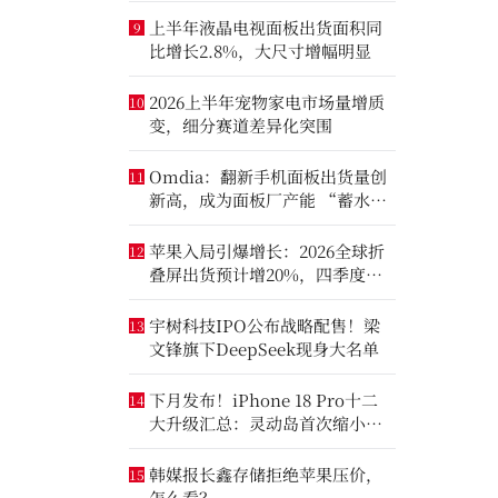
上半年液晶电视面板出货面积同
9
比增长2.8%，大尺寸增幅明显
2026上半年宠物家电市场量增质
10
变，细分赛道差异化突围
Omdia：翻新手机面板出货量创
11
新高，成为面板厂产能 “蓄水
池”
苹果入局引爆增长：2026全球折
12
叠屏出货预计增20%，四季度成
全年销量关键窗口
宇树科技IPO公布战略配售！梁
13
文锋旗下DeepSeek现身大名单
下月发布！iPhone 18 Pro十二
14
大升级汇总：灵动岛首次缩小、
首次2nm芯片
韩媒报长鑫存储拒绝苹果压价，
15
怎么看？