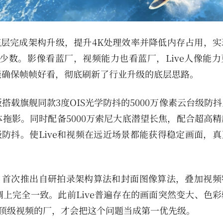
统底层完成架构升级，提升4K处理效率并降低内存占用，
少数。影像看蓝厂，视频能力也看蓝厂，Live人像能力
也能确保帧帧好看，彻底刷新了行业升级的底层思路。
标准版搭载旗舰同款3度OIS光学防抖的5000万像素云台级防
拖影。同时配备5000万索尼大底潜望长焦，配合超高精
专业级防抖。使Live和视频在远近场景都能获得稳定画面，
重构。首次推出自研拍录架构算法和封面图像算法，叠加视
上完全一致。此前Live普遍存在的画面突然变大、色彩
过顶级视频的厂，才会把这个问题当成第一优先级。