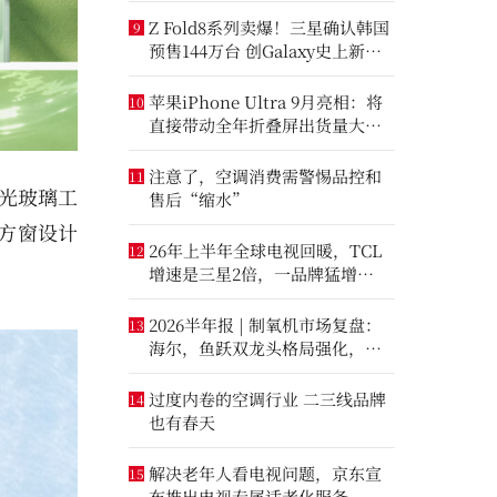
Z Fold8系列卖爆！三星确认韩国
9
预售144万台 创Galaxy史上新纪
录
苹果iPhone Ultra 9月亮相：将
10
直接带动全年折叠屏出货量大涨
20%
注意了，空调消费需警惕品控和
11
光玻璃工
售后“缩水”
方窗设计
26年上半年全球电视回暖，TCL
12
增速是三星2倍，一品牌猛增
14.8%
2026半年报 | 制氧机市场复盘：
13
海尔，鱼跃双龙头格局强化，大
升数制氧市场进一步打开
过度内卷的空调行业 二三线品牌
14
也有春天
解决老年人看电视问题，京东宣
15
布推出电视专属适老化服务