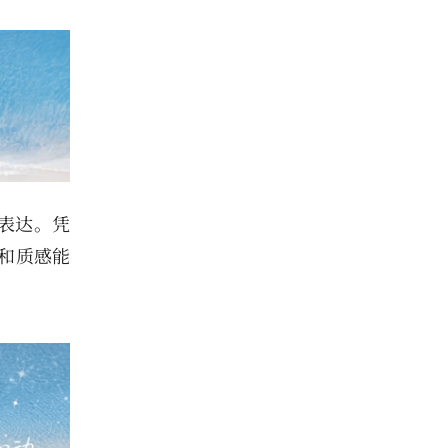
围表达。凭
和质感能