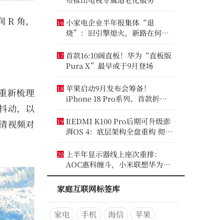
 R 角，
小家电企业半年报集体“退
16
烧”：旧引擎熄火，新路在何
方？
首款16:10阔直板！华为“直板版
17
Pura X”最早或于9月登场
苹果启动9月发布会筹备！
18
，重新梳理
iPhone 18 Pro系列、首款折叠
态抖动，以
iPhone将亮相
REDMI K100 Pro后期可升级澎
19
清视频对
湃OS 4：底层架构全盘重构 彻底
剥离MIUI遗留代码
上半年显示器线上座次重排：
20
AOC惠科缠斗，小米联想华为进
前八
家庭互联网标签库
家电
手机
海信
苹果