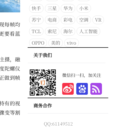
快手
三星
华为
小米
苏宁
电商
彩电
空调
VR
实现每帧均
TCL
索尼
海尔
人工智能
更要看蓝
OPPO
美的
vivo
关于我们
抖主摄，融
度陀螺仪
微信扫一扫，加关注
真正做到帧
频特有的视
商务合作
骤变等割
QQ:61149512