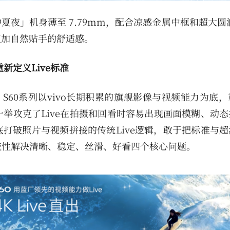
夏夜」机身薄至 7.79mm，配合凉感金属中框和超大圆润
更加自然贴手的舒适感。
新定义Live标准
。S60系列以vivo长期积累的旗舰影像与视频能力为底
一举攻克了Live在拍摄和回看时容易出现画面模糊、动
打破照片与视频拼接的传统Live逻辑，敢于把标准与超
系统性解决清晰、稳定、丝滑、好看四个核心问题。