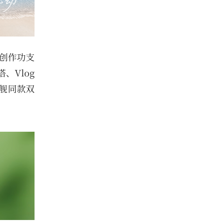
e创作功支
、Vlog
旗舰同款双