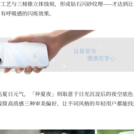
工艺与三棱锥立体蚀刻，形成钻石闪砂纹理——才达到让
、有呼吸感的闪烁效果。
达夏日元气，「仲夏夜」则取意于日光沉淀后的夜空底色
极简高质感三种审美偏好，让不同风格的年轻用户都能找