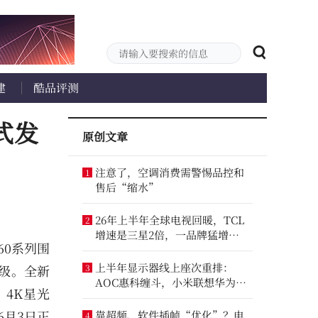
建
酷品评测
正式发
原创文章
注意了，空调消费需警惕品控和
1
售后“缩水”
26年上半年全球电视回暖，TCL
2
增速是三星2倍，一品牌猛增
S60系列围
14.8%
上半年显示器线上座次重排：
级。全新
3
AOC惠科缠斗，小米联想华为进
、4K星光
前八
6月3日正
靠超频、软件插帧“优化”？电
4