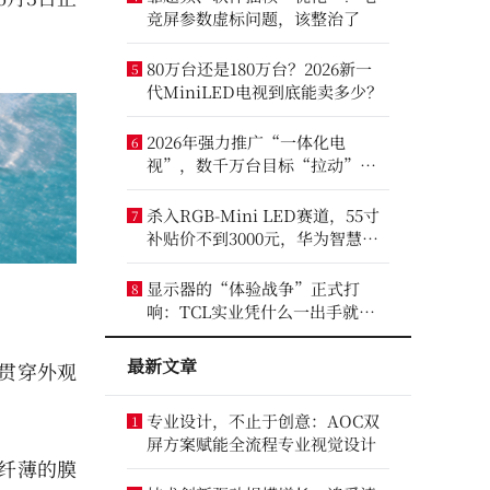
竞屏参数虚标问题，该整治了
80万台还是180万台？2026新一
5
代MiniLED电视到底能卖多少？
2026年强力推广“一体化电
6
视”，数千万台目标“拉动”彩
电业？
杀入RGB-Mini LED赛道，55寸
7
补贴价不到3000元，华为智慧屏
要“走量”？
显示器的“体验战争”正式打
8
响：TCL实业凭什么一出手就定
义了三条赛道？
最新文章
象贯穿外观
专业设计，不止于创意：AOC双
1
屏方案赋能全流程专业视觉设计
纤薄的膜