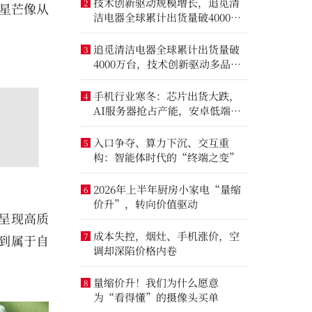
技术创新驱动规模增长，追觅清
2
星芒像从
洁电器全球累计出货量破4000万
台
追觅清洁电器全球累计出货量破
3
4000万台，技术创新驱动多品类
增长
手机行业寒冬：芯片出货大跌，
4
AI服务器抢占产能，安卓低端压
力最大
入口争夺、算力下沉、交互重
5
构：智能体时代的“终端之变”
2026年上半年厨房小家电“量缩
6
价升”，转向价值驱动
呈现高质
成本失控，烟灶、手机涨价，空
7
到属于自
调却深陷价格内卷
量缩价升！我们为什么愿意
8
为“看得懂”的摄像头买单