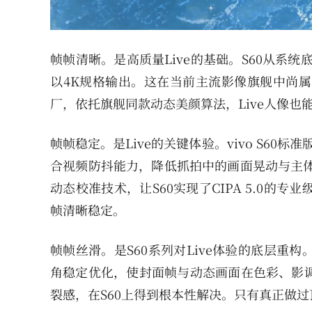
帧帧清晰。是高质量Live的基础。S60从系
以4K规格输出。这在当前主流影像旗舰中尚属
厂，依托旗舰同款动态美颜算法，Live人像
帧帧稳定。是Live的关键体验。vivo S60
合视频防抖能力，降低抓拍中的画面晃动与主体
动态校准技术，让S60实现了CIPA 5.0的
帧清晰稳定。
帧帧丝滑。是S60系列对Live体验的底层
角稳定优化，使封面帧与动态画面在色彩、影调
裂感，在S60上得到根本性解决。只有真正做