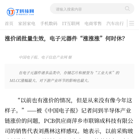
首页
家居家电
手机数码
IT互联网
电商零售
汽车出行
游戏
酷品评测
涨价函批量生效，电子元器件“涨涨涨”何时休？
中国电子报、电子信息产业网 姬
晓婷，张心怡 2026-07-03
09:29:40
在电子元器件诸多品类中，存储芯片和被誉为“工业大米”的
MLCC涨幅最大、对下游产业环节的影响也最大。
“以前也有涨价的情况，但是从来没有像今年这
样子。”——被《中国电子报》记者问到半导体产业
链涨价的问题，PCB供应商萍乡市联锦成科技有限公
司的销售代表刘燕林这样感叹。她表示，以前采购玻