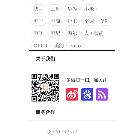
快手
三星
华为
小米
苏宁
电商
彩电
空调
VR
TCL
索尼
海尔
人工智能
OPPO
美的
vivo
关于我们
微信扫一扫，加关注
商务合作
QQ:61149512