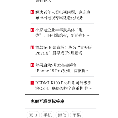
解决老年人看电视问题，京东宣
16
布推出电视专属适老化服务
小家电企业半年报集体“退
17
烧”：旧引擎熄火，新路在何
方？
首款16:10阔直板！华为“直板版
18
Pura X”最早或于9月登场
苹果启动9月发布会筹备！
19
iPhone 18 Pro系列、首款折叠
iPhone将亮相
REDMI K100 Pro后期可升级澎
20
湃OS 4：底层架构全盘重构 彻底
剥离MIUI遗留代码
家庭互联网标签库
家电
手机
海信
苹果