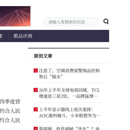
建
酷品评测
原创文章
注意了，空调消费需警惕品控和
1
售后“缩水”
26年上半年全球电视回暖，TCL
2
增速是三星2倍，一品牌猛增
第四季度营
14.8%
上半年显示器线上座次重排：
（约合人民
3
AOC惠科缠斗，小米联想华为进
（约合人民
前八
。
靠超频、软件插帧“优化”？电
4