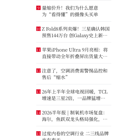
量缩价升！我们为什么愿意
9
为“看得懂”的摄像头买单
Z Fold8系列卖爆！三星确认韩国
10
预售144万台 创Galaxy史上新纪
录
苹果iPhone Ultra 9月亮相：将
11
直接带动全年折叠屏出货量大涨
20%
注意了，空调消费需警惕品控和
12
售后“缩水”
26年上半年全球电视回暖，TCL
13
增速是三星2倍，一品牌猛增
14.8%
2026半年报 | 制氧机市场复盘：
14
海尔，鱼跃双龙头格局强化，大
升数制氧市场进一步打开
过度内卷的空调行业 二三线品牌
15
也有春天