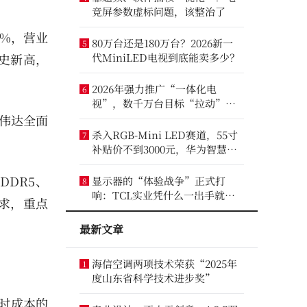
竞屏参数虚标问题，该整治了
3%，营业
80万台还是180万台？2026新一
5
历史新高，
代MiniLED电视到底能卖多少？
2026年强力推广“一体化电
6
视”，数千万台目标“拉动”彩
电业？
英伟达全面
杀入RGB-Mini LED赛道，55寸
7
补贴价不到3000元，华为智慧屏
要“走量”？
DR5、
显示器的“体验战争”正式打
8
响：TCL实业凭什么一出手就定
需求，重点
义了三条赛道？
最新文章
海信空调两项技术荣获“2025年
1
度山东省科学技术进步奖”
时成本的