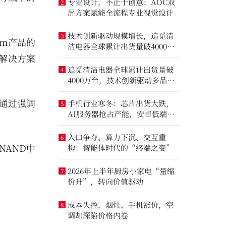
专业设计，不止于创意：AOC双
2
屏方案赋能全流程专业视觉设计
技术创新驱动规模增长，追觅清
3
nm产品的
洁电器全球累计出货量破4000万
解决方案
台
追觅清洁电器全球累计出货量破
4
4000万台，技术创新驱动多品类
增长
续通过强调
手机行业寒冬：芯片出货大跌，
5
AI服务器抢占产能，安卓低端压
力最大
入口争夺、算力下沉、交互重
6
NAND中
构：智能体时代的“终端之变”
2026年上半年厨房小家电“量缩
7
价升”，转向价值驱动
成本失控，烟灶、手机涨价，空
8
调却深陷价格内卷