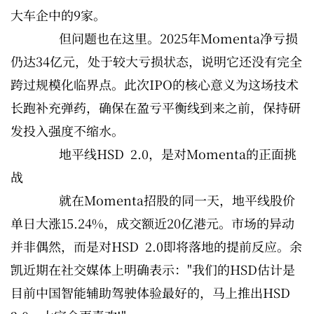
大车企中的9家。
但问题也在这里。2025年Momenta净亏损
仍达34亿元，处于较大亏损状态，说明它还没有完全
跨过规模化临界点。此次IPO的核心意义为这场技术
长跑补充弹药，确保在盈亏平衡线到来之前，保持研
发投入强度不缩水。
地平线HSD 2.0，是对Momenta的正面挑
战
就在Momenta招股的同一天，地平线股价
单日大涨15.24%，成交额近20亿港元。市场的异动
并非偶然，而是对HSD 2.0即将落地的提前反应。余
凯近期在社交媒体上明确表示："我们的HSD估计是
目前中国智能辅助驾驶体验最好的，马上推出HSD