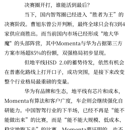
决赛圈开打，谁能活到最后？
当下，国内智驾圈已经进入“胜者为王”的
决赛阶段。曹旭东曾公开判断，最终全球只会有3到4
家供应商胜出。而当前国内市场已经形成 "地大华
魔" 的头部阵营，其中Momenta与华为占据第三方
方案市场超85%的份额，双强格局初步显现。
但地平线HSD 2.0的蓄势待发，依然有机会
在普惠化路线上打开口子，成功突围，是接下来改变
整个行业格局最重磅的变量。
华为有品牌和生态，地平线有芯片和成本，
Momenta有算法和客户广度，车企则会继续强化自
研能力。中国智驾行业的下半场，已经不再是“能不
能做出来”的比赛，而是“能不能大规模、低成本、
稳定地跑下去”的比赛。Momenta要证明的，也不