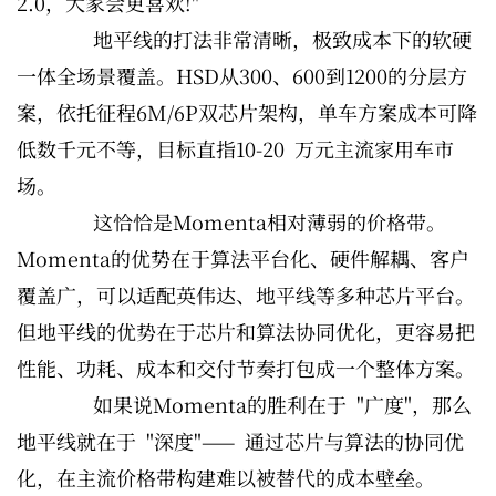
2.0，大家会更喜欢!"
地平线的打法非常清晰，极致成本下的软硬
一体全场景覆盖。HSD从300、600到1200的分层方
案，依托征程6M/6P双芯片架构，单车方案成本可降
低数千元不等，目标直指10-20 万元主流家用车市
场。
这恰恰是Momenta相对薄弱的价格带。
Momenta的优势在于算法平台化、硬件解耦、客户
覆盖广，可以适配英伟达、地平线等多种芯片平台。
但地平线的优势在于芯片和算法协同优化，更容易把
性能、功耗、成本和交付节奏打包成一个整体方案。
如果说Momenta的胜利在于 "广度"，那么
地平线就在于 "深度"—— 通过芯片与算法的协同优
化，在主流价格带构建难以被替代的成本壁垒。