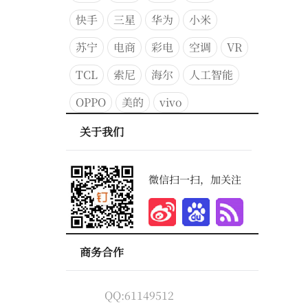
快手
三星
华为
小米
苏宁
电商
彩电
空调
VR
TCL
索尼
海尔
人工智能
OPPO
美的
vivo
关于我们
微信扫一扫，加关注
商务合作
QQ:61149512