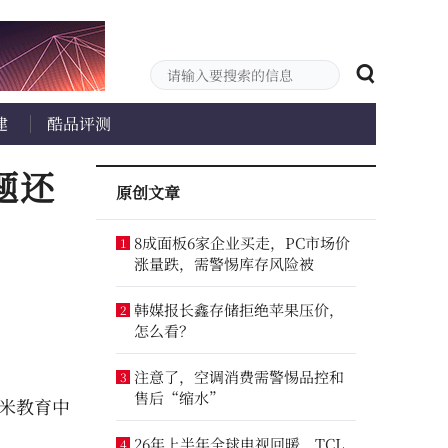
建
酷品评测
讲题还
原创文章
8成面板6家企业买走，PC市场价
1
涨量跌，需警惕库存风险被
韩媒报长鑫存储拒绝苹果压价，
2
怎么看？
注意了，空调消费需警惕品控和
3
售后“缩水”
米教育中
26年上半年全球电视回暖，TCL
4