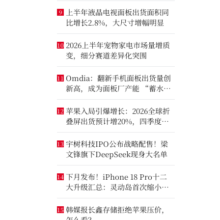
上半年液晶电视面板出货面积同
9
比增长2.8%，大尺寸增幅明显
2026上半年宠物家电市场量增质
10
变，细分赛道差异化突围
Omdia：翻新手机面板出货量创
11
新高，成为面板厂产能 “蓄水
池”
苹果入局引爆增长：2026全球折
12
叠屏出货预计增20%，四季度成
全年销量关键窗口
宇树科技IPO公布战略配售！梁
13
文锋旗下DeepSeek现身大名单
下月发布！iPhone 18 Pro十二
14
大升级汇总：灵动岛首次缩小、
首次2nm芯片
韩媒报长鑫存储拒绝苹果压价，
15
怎么看？