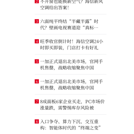
不开窗也能换新空气？海信新风
2
空调给出答案！
六面纯平终结“半藏半露”时
3
代？壁画电视赛道迎“真标
准”之争
旺季收官倒计时！海信空调24小
4
时即买即装，门店打卡有好礼
一加正式退出北美市场，官网手
5
机售罄，战略收缩聚焦中国
一加正式退出北美市场，官网手
6
机售罄，战略收缩聚焦中国
8成面板6家企业买走，PC市场价
7
涨量跌，需警惕库存风险被
入口争夺、算力下沉、交互重
8
构：智能体时代的“终端之变”