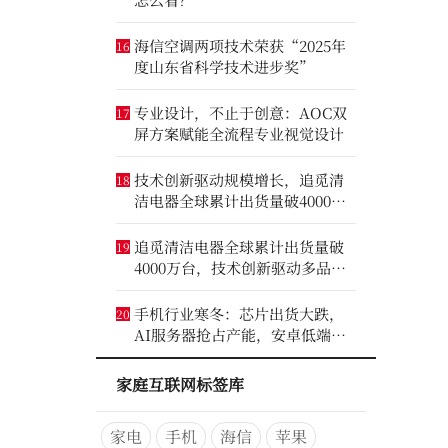
海信空调两项技术荣获“2025年
16
度山东省科学技术进步奖”
专业设计，不止于创意：AOC双
17
屏方案赋能全流程专业视觉设计
技术创新驱动规模增长，追觅清
18
洁电器全球累计出货量破4000万
台
追觅清洁电器全球累计出货量破
19
4000万台，技术创新驱动多品类
增长
手机行业寒冬：芯片出货大跌，
20
AI服务器抢占产能，安卓低端压
力最大
家庭互联网标签库
家电
手机
海信
苹果