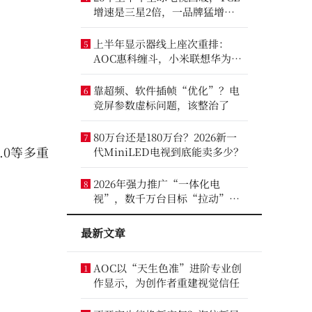
增速是三星2倍，一品牌猛增
14.8%
上半年显示器线上座次重排：
5
AOC惠科缠斗，小米联想华为进
前八
靠超频、软件插帧“优化”？电
6
竞屏参数虚标问题，该整治了
80万台还是180万台？2026新一
7
.0等多重
代MiniLED电视到底能卖多少？
2026年强力推广“一体化电
8
视”，数千万台目标“拉动”彩
电业？
最新文章
AOC以“天生色准”进阶专业创
1
作显示，为创作者重建视觉信任