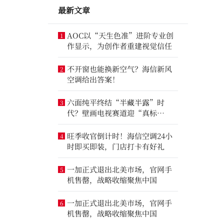
最新文章
AOC以“天生色准”进阶专业创
1
作显示，为创作者重建视觉信任
不开窗也能换新空气？海信新风
2
空调给出答案！
六面纯平终结“半藏半露”时
3
代？壁画电视赛道迎“真标
准”之争
旺季收官倒计时！海信空调24小
4
时即买即装，门店打卡有好礼
一加正式退出北美市场，官网手
5
机售罄，战略收缩聚焦中国
一加正式退出北美市场，官网手
6
机售罄，战略收缩聚焦中国