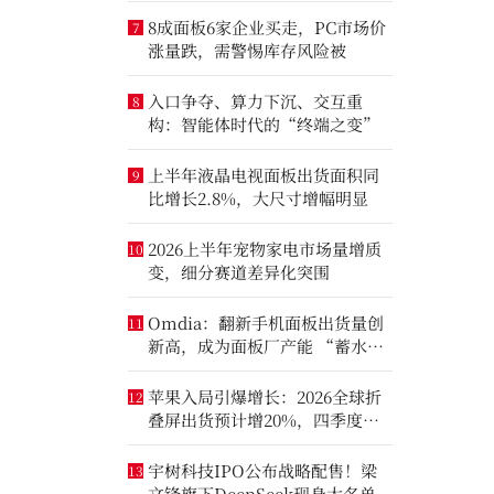
8成面板6家企业买走，PC市场价
7
涨量跌，需警惕库存风险被
入口争夺、算力下沉、交互重
8
构：智能体时代的“终端之变”
上半年液晶电视面板出货面积同
9
比增长2.8%，大尺寸增幅明显
2026上半年宠物家电市场量增质
10
变，细分赛道差异化突围
Omdia：翻新手机面板出货量创
11
新高，成为面板厂产能 “蓄水
池”
苹果入局引爆增长：2026全球折
12
叠屏出货预计增20%，四季度成
全年销量关键窗口
宇树科技IPO公布战略配售！梁
13
文锋旗下DeepSeek现身大名单