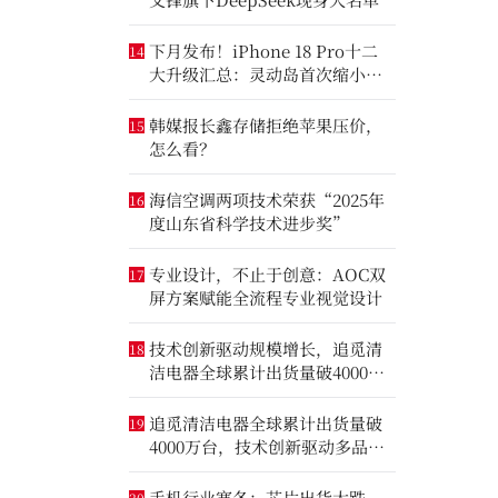
下月发布！iPhone 18 Pro十二
14
大升级汇总：灵动岛首次缩小、
首次2nm芯片
韩媒报长鑫存储拒绝苹果压价，
15
怎么看？
海信空调两项技术荣获“2025年
16
度山东省科学技术进步奖”
专业设计，不止于创意：AOC双
17
屏方案赋能全流程专业视觉设计
技术创新驱动规模增长，追觅清
18
洁电器全球累计出货量破4000万
台
追觅清洁电器全球累计出货量破
19
4000万台，技术创新驱动多品类
增长
手机行业寒冬：芯片出货大跌，
20