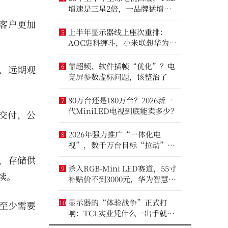
增速是三星2倍，一品牌猛增
14.8%
客户更加
上半年显示器线上座次重排：
5
AOC惠科缠斗，小米联想华为进
前八
靠超频、软件插帧“优化”？电
6
、远期观
竞屏参数虚标问题，该整治了
80万台还是180万台？2026新一
7
代MiniLED电视到底能卖多少？
障交付，公
2026年强力推广“一体化电
8
视”，数千万台目标“拉动”彩
电业？
，存储供
杀入RGB-Mini LED赛道，55寸
9
续。
补贴价不到3000元，华为智慧屏
要“走量”？
显示器的“体验战争”正式打
10
产至少需要
响：TCL实业凭什么一出手就定
义了三条赛道？