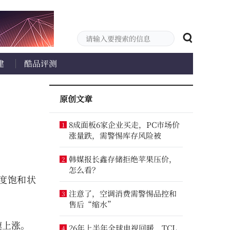
建
酷品评测
原创文章
8成面板6家企业买走，PC市场价
1
涨量跌，需警惕库存风险被
韩媒报长鑫存储拒绝苹果压价，
2
怎么看？
度饱和状
注意了，空调消费需警惕品控和
3
售后“缩水”
速上涨。
26年上半年全球电视回暖，TCL
4