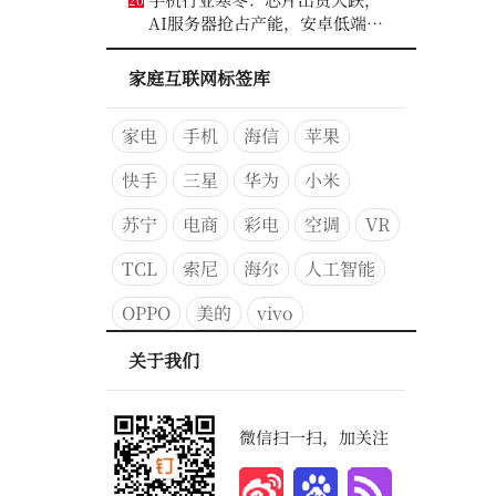
AI服务器抢占产能，安卓低端压
力最大
家庭互联网标签库
家电
手机
海信
苹果
快手
三星
华为
小米
苏宁
电商
彩电
空调
VR
TCL
索尼
海尔
人工智能
OPPO
美的
vivo
关于我们
微信扫一扫，加关注