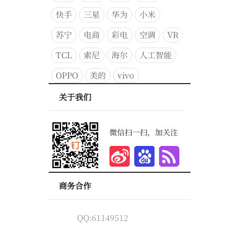
快手
三星
华为
小米
苏宁
电商
彩电
空调
VR
TCL
索尼
海尔
人工智能
OPPO
美的
vivo
关于我们
微信扫一扫，加关注
商务合作
QQ:61149512