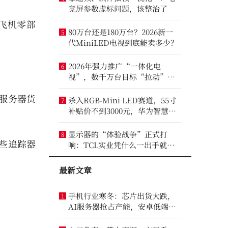
竞屏参数虚标问题，该整治了
飞机零部
80万台还是180万台？2026新一
5
代MiniLED电视到底能卖多少？
2026年强力推广“一体化电
6
视”，数千万台目标“拉动”彩
电业？
的服务器货
杀入RGB-Mini LED赛道，55寸
7
补贴价不到3000元，华为智慧屏
要“走量”？
显示器的“体验战争”正式打
8
些追踪器
响：TCL实业凭什么一出手就定
义了三条赛道？
最新文章
手机行业寒冬：芯片出货大跌，
1
AI服务器抢占产能，安卓低端压
”
力最大