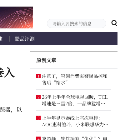
建
酷品评测
原创文章
卷入
注意了，空调消费需警惕品控和
1
售后“缩水”
26年上半年全球电视回暖，TCL
2
增速是三星2倍，一品牌猛增
追踪器，以
14.8%
上半年显示器线上座次重排：
3
AOC惠科缠斗，小米联想华为进
前八
靠超频、软件插帧“优化”？电
4