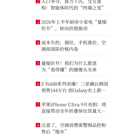
入口争夺、算力下沉、交互重
2
构：智能体时代的“终端之变”
2026年上半年厨房小家电“量缩
3
价升”，转向价值驱动
成本失控，烟灶、手机涨价，空
4
调却深陷价格内卷
量缩价升！我们为什么愿意
5
为“看得懂”的摄像头买单
Z Fold8系列卖爆！三星确认韩国
6
预售144万台 创Galaxy史上新纪
录
苹果iPhone Ultra 9月亮相：将
7
直接带动全年折叠屏出货量大涨
20%
注意了，空调消费需警惕品控和
8
售后“缩水”