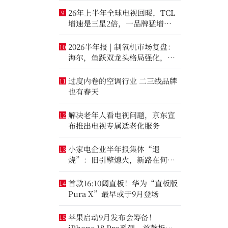
26年上半年全球电视回暖，TCL
9
增速是三星2倍，一品牌猛增
14.8%
2026半年报 | 制氧机市场复盘：
10
海尔，鱼跃双龙头格局强化，大
升数制氧市场进一步打开
过度内卷的空调行业 二三线品牌
11
也有春天
解决老年人看电视问题，京东宣
12
布推出电视专属适老化服务
小家电企业半年报集体“退
13
烧”：旧引擎熄火，新路在何
方？
首款16:10阔直板！华为“直板版
14
Pura X”最早或于9月登场
苹果启动9月发布会筹备！
15
iPhone 18 Pro系列、首款折叠