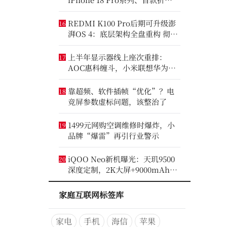
iPhone将亮相
REDMI K100 Pro后期可升级澎
16
湃OS 4：底层架构全盘重构 彻底
剥离MIUI遗留代码
上半年显示器线上座次重排：
17
AOC惠科缠斗，小米联想华为进
前八
靠超频、软件插帧“优化”？电
18
竞屏参数虚标问题，该整治了
1499元网购空调维修时爆炸，小
19
品牌“爆雷”再引行业警示
iQOO Neo新机曝光：天玑9500
20
深度定制，2K大屏+9000mAh大
电池
家庭互联网标签库
家电
手机
海信
苹果