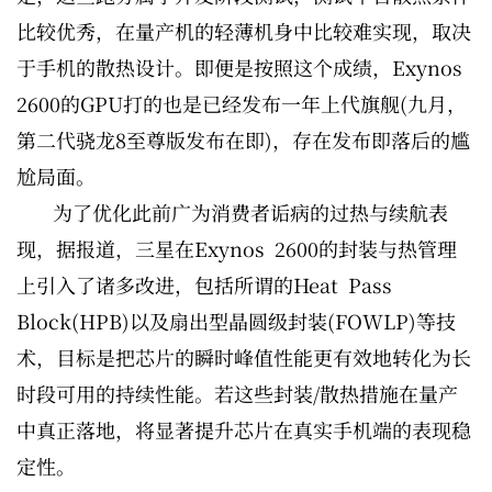
比较优秀，在量产机的轻薄机身中比较难实现，取决
于手机的散热设计。即便是按照这个成绩，Exynos
2600的GPU打的也是已经发布一年上代旗舰(九月，
第二代骁龙8至尊版发布在即)，存在发布即落后的尴
尬局面。
为了优化此前广为消费者诟病的过热与续航表
现，据报道，三星在Exynos 2600的封装与热管理
上引入了诸多改进，包括所谓的Heat Pass
Block(HPB)以及扇出型晶圆级封装(FOWLP)等技
术，目标是把芯片的瞬时峰值性能更有效地转化为长
时段可用的持续性能。若这些封装/散热措施在量产
中真正落地，将显著提升芯片在真实手机端的表现稳
定性。