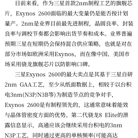
目前来看，作为三星首款2nm制程工艺的旗舰芯
片，Exynos 2600面临的最大变量仍是能否按计划
量产。2nm是业界目前最先进制程，晶圆良率、封装
良率与调校节奏都会影响出货节奏和成本。业界普遍
预期三星在短期仍会保持混合供应策略，也就是对在
部分市场如欧洲采用Exynos，而在像中国、美国市
场采用骁龙旗舰芯片以防影响口碑。
三星Exynos 2600的最大卖点是其基于三星自研
2nm GAA工艺，至少从纸面数据上，相较于以台积
电3nm(N3P/N3B等)为制造节点的竞争对手，
Exynos 2600是有制程领先的，这通常意味着能效
与晶体管密度方面的优势。第二代骁龙8 Elite的泄
露信息显示，高通应该会继续采用台积电的3nm
N3P工艺，同时通过更高的单核频率(可能高达