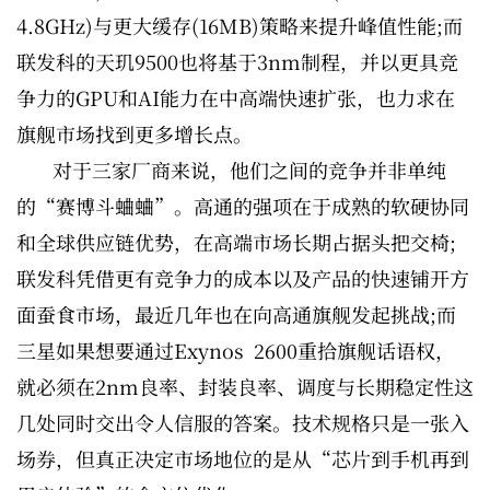
4.8GHz)与更大缓存(16MB)策略来提升峰值性能;而
联发科的天玑9500也将基于3nm制程，并以更具竞
争力的GPU和AI能力在中高端快速扩张，也力求在
旗舰市场找到更多增长点。
对于三家厂商来说，他们之间的竞争并非单纯
的“赛博斗蛐蛐”。高通的强项在于成熟的软硬协同
和全球供应链优势，在高端市场长期占据头把交椅;
联发科凭借更有竞争力的成本以及产品的快速铺开方
面蚕食市场，最近几年也在向高通旗舰发起挑战;而
三星如果想要通过Exynos 2600重拾旗舰话语权，
就必须在2nm良率、封装良率、调度与长期稳定性这
几处同时交出令人信服的答案。技术规格只是一张入
场券，但真正决定市场地位的是从“芯片到手机再到