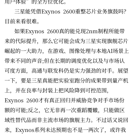
用户体验”的全方位优化。
三星能凭借Exynos 2600重整芯片业务旗鼓吗？
目前来看很难。
如果Exynos 2600真的能兑现2nm制程所能带
来的代际提升，那么它可能会成为三星实现旗舰芯片
崛起的一大助力，在游戏、图像处理与本地AI场景上
带来不同的声音;但在长期的调度优化以及与市场认
可度方面，高通与联发科仍是实力强劲的对手。展望
一下，要是三星真能把实验室跑分的成果带到量产机
上，并在良率与封装上把风险降到可控范围，
Exynos 2600才有真正回归并威胁竞争对手市场份
额的可能;反之，它无非再一次重蹈覆辙，只能做区
域性替代品而非主流市场的旗舰主力。不过话又说回
来，Exynos系列未达预期也不是一两次了，或许我