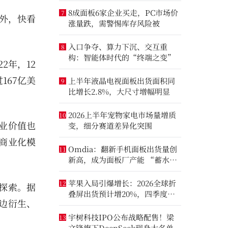
8成面板6家企业买走，PC市场价
7
外，快看
涨量跌，需警惕库存风险被
入口争夺、算力下沉、交互重
8
构：智能体时代的“终端之变”
2年，12
167亿美
上半年液晶电视面板出货面积同
9
比增长2.8%，大尺寸增幅明显
2026上半年宠物家电市场量增质
10
业价值也
变，细分赛道差异化突围
商业化模
Omdia：翻新手机面板出货量创
11
新高，成为面板厂产能 “蓄水
池”
苹果入局引爆增长：2026全球折
12
探索。据
叠屏出货预计增20%，四季度成
边衍生、
全年销量关键窗口
宇树科技IPO公布战略配售！梁
13
文锋旗下DeepSeek现身大名单