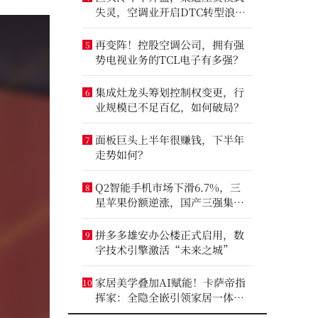
失灵，空调业开启DTC转型浪
潮？
再变阵！控股空调公司，拥有强
5
势电视业务的TCL电子有多强？
集成灶龙头筹划控制权变更，行
6
业规模已不足百亿，如何破局？
面板巨头上半年很赚钱，下半年
7
走势如何？
Q2智能手机市场下滑6.7%，三
8
星苹果份额逆涨，国产三强集体
收缩
拼多多雄安办公楼正式启用，数
9
字技术引擎激活“未来之城”
家居美学叠加AI赋能！卡萨帝指
10
挥家：全隐全嵌引领家居一体化
趋势