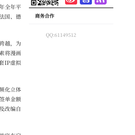
年全年平
商务合作
法国、德
QQ:61149512
跨越，为
索将漫画
套IP虚拟
频化立体
，签单金额
及改编自