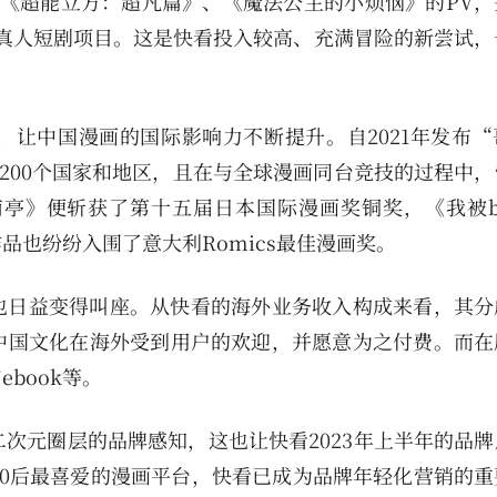
《超能立方：超凡篇》、《魔法公主的小烦恼》的PV，
制真人短剧项目。这是快看投入较高、充满冒险的新尝试，
让中国漫画的国际影响力不断提升。自2021年发布“
球200个国家和地区，且在与全球漫画同台竞技的过程中
亭》便斩获了第十五届日本国际漫画奖铜奖，《我被bo
也纷纷入围了意大利Romics最佳漫画奖。
也日益变得叫座。从快看的海外业务收入构成来看，其分
中国文化在海外受到用户的欢迎，并愿意为之付费。而在
book等。
二次元圈层的品牌感知，这也让快看2023年上半年的品
00后最喜爱的漫画平台，快看已成为品牌年轻化营销的重