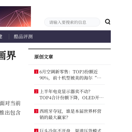
建
酷品评测
画界
原创文章
6月空调新零售：TOP3份额近
1
90%，前十机型被美的海尔“包
圆”
上半年电竞显示器卖不动？
2
TOP4合计份额下降，OLED开启
。面对当前
暴走模式
西班牙夺冠，谁是本届世界杯营
推出包含
3
销的最大赢家？
巨头冷年不开盘，渠道压货模式
4