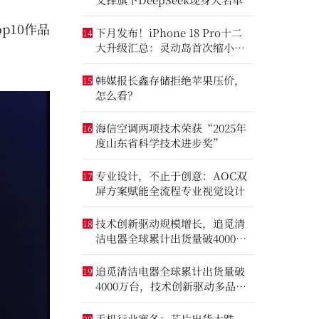
p10作品
下月发布！iPhone 18 Pro十二
14
大升级汇总：灵动岛首次缩小、
首次2nm芯片
韩媒报长鑫存储拒绝苹果压价，
15
怎么看？
海信空调两项技术荣获“2025年
16
度山东省科学技术进步奖”
专业设计，不止于创意：AOC双
17
屏方案赋能全流程专业视觉设计
技术创新驱动规模增长，追觅清
18
洁电器全球累计出货量破4000万
台
追觅清洁电器全球累计出货量破
19
4000万台，技术创新驱动多品类
增长
手机行业寒冬：芯片出货大跌，
20