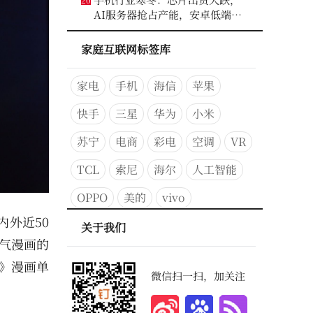
AI服务器抢占产能，安卓低端压
力最大
家庭互联网标签库
家电
手机
海信
苹果
快手
三星
华为
小米
苏宁
电商
彩电
空调
VR
TCL
索尼
海尔
人工智能
OPPO
美的
vivo
外近50
关于我们
人气漫画的
》漫画单
微信扫一扫，加关注