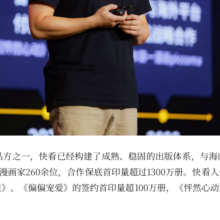
方之一，快看已经构建了成熟、稳固的出版体系，与海内
漫画家260余位，合作保底首印量超过1300万册。快看
》、《偏偏宠爱》的签约首印量超100万册，《怦然心动