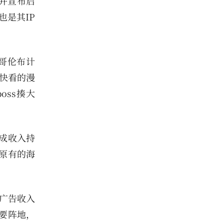
并宣布启
也是其IP
哥伦布计
，快看的漫
ss揍大
成收入持
原有的海
牌广告收入
要阵地，