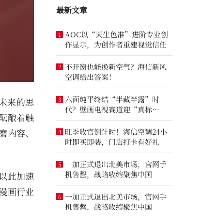
最新文章
AOC以“天生色准”进阶专业创
1
作显示，为创作者重建视觉信任
不开窗也能换新空气？海信新风
2
空调给出答案！
六面纯平终结“半藏半露”时
3
未来的思
代？壁画电视赛道迎“真标
酝酿着触
准”之争
旺季收官倒计时！海信空调24小
磨内容、
4
时即买即装，门店打卡有好礼
一加正式退出北美市场，官网手
5
机售罄，战略收缩聚焦中国
以此加速
漫画行业
一加正式退出北美市场，官网手
6
机售罄，战略收缩聚焦中国