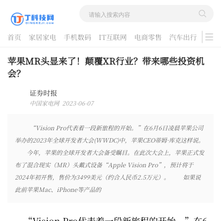
首页
家居家电
手机数码
IT互联网
电商零售
汽车出行
游戏
酷品评测
苹果MR头显来了！颠覆XR行业？带来哪些投资机
会？
证券时报
中国家电网 2023-06-07
10:53:16
“Vision Pro代表着一段新旅程的开始。”在6月6日凌晨苹果公司
举办的2023年全球开发者大会(WWDC)中，苹果CEO蒂姆·库克这样说。
今年，苹果的全球开发者大会备受瞩目。在此次大会上，苹果正式发
布了混合现实（MR）头戴式设备“Apple Vision Pro”，预计将于
2024年初开售，售价为3499美元（约合人民币2.5万元）。 如果说
此前苹果Mac、iPhone等产品的
“Vision Pro代表着一段新旅程的开始。”在6