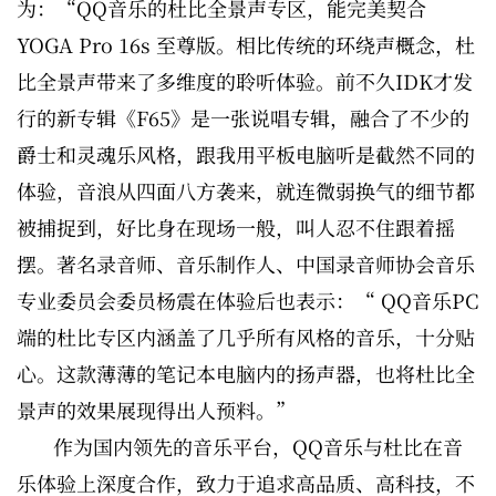
为：“QQ音乐的杜比全景声专区，能完美契合
YOGA Pro 16s 至尊版。相比传统的环绕声概念，杜
比全景声带来了多维度的聆听体验。前不久IDK才发
行的新专辑《F65》是一张说唱专辑，融合了不少的
爵士和灵魂乐风格，跟我用平板电脑听是截然不同的
体验，音浪从四面八方袭来，就连微弱换气的细节都
被捕捉到，好比身在现场一般，叫人忍不住跟着摇
摆。著名录音师、音乐制作人、中国录音师协会音乐
专业委员会委员杨震在体验后也表示：“ QQ音乐PC
端的杜比专区内涵盖了几乎所有风格的音乐，十分贴
心。这款薄薄的笔记本电脑内的扬声器，也将杜比全
景声的效果展现得出人预料。”
作为国内领先的音乐平台，QQ音乐与杜比在音
乐体验上深度合作，致力于追求高品质、高科技，不