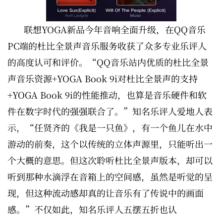
联想YOGA新品今年音响全面升级，在QQ音乐
PC端的杜比全景声音乐服务收获了众多专业乐评人
的高度认可和评价。“QQ音乐站内优质的杜比全景
声音乐资源+YOGA Book 9i对杜比全景声的支持
+YOGA Book 9i的性能推动，也算是音乐硬件和软
件在数字时代的强强联合了。”知名乐评人爱地人表
示，“任贤齐的《我是一只鱼》，有一个鱼儿在水中
游动的前奏，这个以传统的立体声源里，只能听出一
个大概的意思。但这次聆听杜比全景声版本，却可以
听到那种水滴浮在音箱上的空间感，虽然是听觉的呈
现，但这种流动感却真的让音乐有了传说中的画面
感。”不仅如此，知名乐评人五摆五折也认