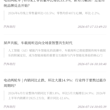
电动两轮车 | 6月线上零售量环比增长33.5%，新势力触顶？还是传
统品牌反击开始？
2026年6月线上零售量环比+33.5%；零售均价4071元/辆，环比-2.2%。
汽车出行
2026-07-17 13:49:23
屏声共振，车载视听迈向全场景智慧共生时代
人工智能（AI）赋能汽车智能化的浪潮中，车载视听已彻底摆脱传统车载娱
乐的附属定位，成为智能座舱的重要交互载体与汽车智能化体验的核心门
面。
汽车出行
2026-07-16 10:10:40
电动两轮车 | 内销同比止跌、环比大涨14.9%：行业终于要熬过最冷
周期吗？
2026年6月行业整体内销同比下滑3.8%，环比5月大幅增长14.9%；2026年
上半年内销累计2825.2万台，累计同比-12.6%。
汽车出行
2026-07-14 10:05:39