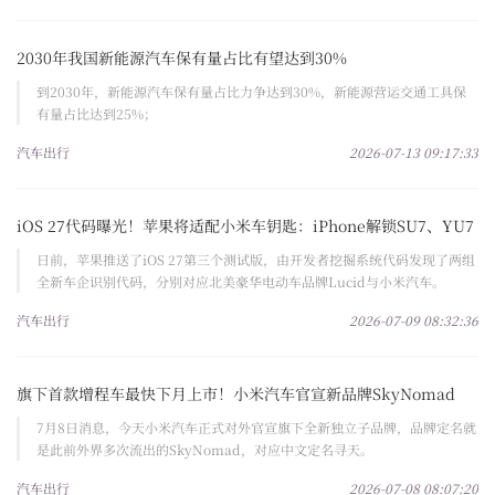
2030年我国新能源汽车保有量占比有望达到30%
到2030年，新能源汽车保有量占比力争达到30%，新能源营运交通工具保
有量占比达到25%；
汽车出行
2026-07-13 09:17:33
iOS 27代码曝光！苹果将适配小米车钥匙：iPhone解锁SU7、YU7
日前，苹果推送了iOS 27第三个测试版，由开发者挖掘系统代码发现了两组
全新车企识别代码，分别对应北美豪华电动车品牌Lucid与小米汽车。
汽车出行
2026-07-09 08:32:36
旗下首款增程车最快下月上市！小米汽车官宣新品牌SkyNomad
7月8日消息，今天小米汽车正式对外官宣旗下全新独立子品牌，品牌定名就
是此前外界多次流出的SkyNomad，对应中文定名寻天。
汽车出行
2026-07-08 08:07:20