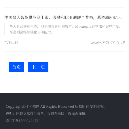
中国最大智驾供应商上市：奔驰和比亚迪联合背书，募资超50亿元
华为有品牌和生态，地平线有芯片和成本，Momenta有算法和客户广度，
车企则会继续强化自研能力。
汽车出行
2026-07-01 09:41:18
首页
上一页
Copyright©丁科技网 All Rights Reserved 版权所有 复制必究。
声明：所载文章仅供参考，投资有风险，选择需谨慎。
京ICP备15000486号-1