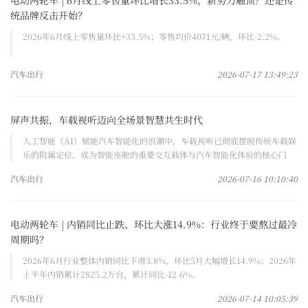
电动两轮车 | 6月线上零售量环比增长33.5%，新势力触顶？还是传
统品牌反击开始？
2026年6月线上零售量环比+33.5%；零售均价4071元/辆，环比-2.2%。
汽车出行
2026-07-17 13:49:23
屏声共振，车载视听迈向全场景智慧共生时代
人工智能（AI）赋能汽车智能化的浪潮中，车载视听已彻底摆脱传统车载娱
乐的附属定位，成为智能座舱的重要交互载体与汽车智能化体验的核心门
面。
汽车出行
2026-07-16 10:10:40
电动两轮车 | 内销同比止跌、环比大涨14.9%：行业终于要熬过最冷
周期吗？
2026年6月行业整体内销同比下滑3.8%，环比5月大幅增长14.9%；2026年
上半年内销累计2825.2万台，累计同比-12.6%。
汽车出行
2026-07-14 10:05:39