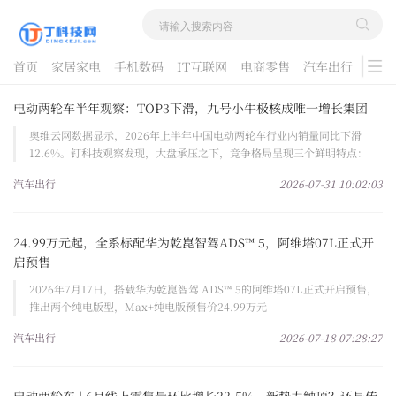
首页
家居家电
手机数码
IT互联网
电商零售
汽车出行
游戏
酷品评测
电动两轮车半年观察：TOP3下滑，九号小牛极核成唯一增长集团
奥维云网数据显示，2026年上半年中国电动两轮车行业内销量同比下滑
12.6%。钉科技观察发现，大盘承压之下，竞争格局呈现三个鲜明特点：
汽车出行
2026-07-31 10:02:03
24.99万元起，全系标配华为乾崑智驾ADS™ 5，阿维塔07L正式开
启预售
2026年7月17日，搭载华为乾崑智驾 ADS™ 5的阿维塔07L正式开启预售，
推出两个纯电版型，Max+纯电版预售价24.99万元
汽车出行
2026-07-18 07:28:27