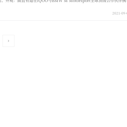
外观：曲直有道在iQOO与BMW M Motorsport全球顶级合作伙伴
中，iQOO 8有传奇版、耀和燃三种配色可选。钉科技拿到的配色版本是
2021-09-