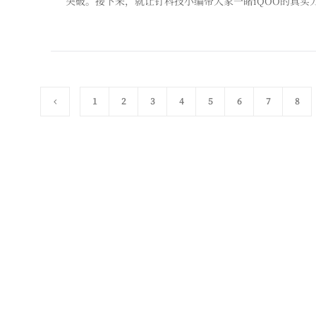
突破。接下来，就让钉科技小编带大家一睹iQOO的真实力。
际，iQOO 8系列结合赛道精神推出5五种全新配色。其
1
2
3
4
5
6
7
8