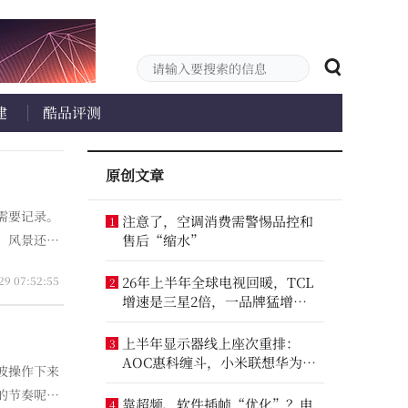
建
酷品评测
原创文章
注意了，空调消费需警惕品控和
1
、风景还有
售后“缩水”
29 07:52:55
26年上半年全球电视回暖，TCL
2
增速是三星2倍，一品牌猛增
14.8%
上半年显示器线上座次重排：
3
AOC惠科缠斗，小米联想华为进
波操作下来
前八
的节奏呢？
靠超频、软件插帧“优化”？电
4