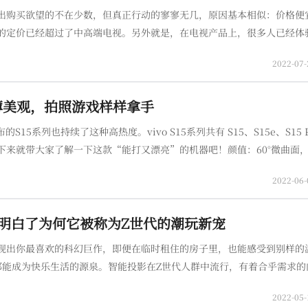
出购买欲望的不在少数，但真正行动的寥寥无几，原因基本相似：价格便
的定价已经超过了中高端电视。另外就是，在电视产品上，很多人已经体验
错的选择，但一方面，市场原有的相关产品稀少，缺少选择性；另一方面
2022-07-
旗舰轻薄美观，拍照游戏样样拿手
S15系列也持续了这种高热度。vivo S15系列共有 S15、S15e、S15 
o，接下来就带大家了解一下这款“能打又漂亮”的机器吧！颜值：60°微曲面
。《钉科技》拿到的是耀黑版，整体来看稳重且不失时尚
2022-06-
体验后，明白了为何它被称为Z世代的潮玩新宠
现出你最喜欢的科幻巨作，即便在临时租住的房子里，也能感受到别样的
光都能成为快乐生活的源泉。智能投影在Z世代人群中流行，有着合乎需求
reestyle随享的智能微投，在感叹其创新的设计、前卫的科技感、人性化
2022-05-