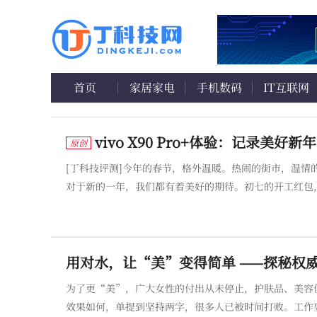
首页
家居家电
手机数码
IT互联网
vivo X90 Pro+体验：记录美好
原创
[丁科技评测]今年的春节，格外温暖。热闹的街市，温情的拥抱，团
对于新的一年，我们都有着美好的期待。初七的开工红包
很多，他们将成为时间长河中的闪光点，照亮漫长人生旅途中的真实与美好。 那么，一件精致无暇的记
的话，vivo X
用对水，让“美”变得简单 ——探秘权威
为了更“美”，广大女性的付出从未停止，护肤品、美容
效果如何，单提到坚持两字，很多人已被时间打败。工作