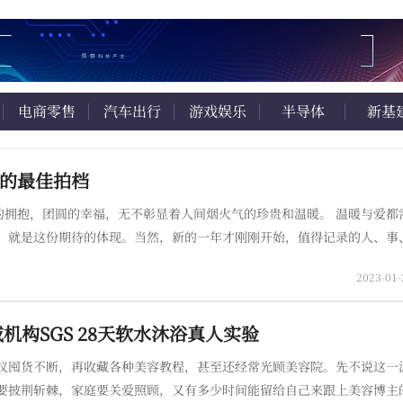
电商零售
汽车出行
游戏娱乐
半导体
新基
新年的最佳拍档
圆的幸福，无不彰显着人间烟火气的珍贵和温暖。 温暖与爱都需要记录。
，就是这份期待的体现。当然，新的一年才刚刚开始，值得记录的人、事
录工具，是必不可少的。如果要做推荐
2023-01-
机构SGS 28天软水沐浴真人实验
仪囤货不断，再收藏各种美容教程，甚至还经常光顾美容院。先不说这一
要披荆斩棘，家庭要关爱照顾，又有多少时间能留给自己来跟上美容博主