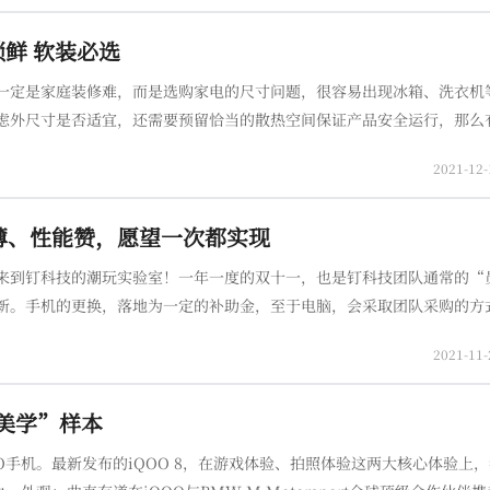
锁鲜 软装必选
一定是家庭装修难，而是选购家电的尺寸问题，很容易出现冰箱、洗衣机
虑外尺寸是否适宜，还需要预留恰当的散热空间保证产品安全运行，那么
评测的海信真空·超薄冰箱505也许能够解决你的问题！2021年，海信
2021-12-
轻薄、性能赞，愿望一次都实现
来到钉科技的潮玩实验室！一年一度的双十一，也是钉科技团队通常的“
新。手机的更换，落地为一定的补助金，至于电脑，会采取团队采购的方
成而言，既有日常值班的编辑“老鸟”，也有跑遍大江南北配合活动的更
2021-11-
度美学”样本
OO手机。最新发布的iQOO 8，在游戏体验、拍照体验这两大核心体验上