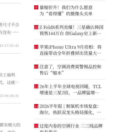
量缩价升！我们为什么愿意
9
为“看得懂”的摄像头买单
等尺寸不合
Z Fold8系列卖爆！三星确认韩国
10
有没有一台
预售144万台 创Galaxy史上新纪
录
创新研发了海
10 17:41:41
苹果iPhone Ultra 9月亮相：将
11
直接带动全年折叠屏出货量大涨
20%
注意了，空调消费需警惕品控和
12
售后“缩水”
员工福利
式，这就会
26年上半年全球电视回暖，TCL
13
年轻的“在
增速是三星2倍，一品牌猛增
25 06:46:31
14.8%
2026半年报 | 制氧机市场复盘：
14
海尔，鱼跃双龙头格局强化，大
升数制氧市场进一步打开
，都有极大的
过度内卷的空调行业 二三线品牌
15
也有春天