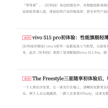
“等等看”，《钉科技》身边的朋友中，对智能投影表现
品体验差强人意，体验好的产品价格高昂，甚至有些产品
想要在显示技术上寻找一些新意。激光投影可以是一个不
产品的体验并不理想。以上原
​vivo S15 pro初体验：性能
原创
[钉科技评测室] vivo S系列一直都是高人气机型，日前发布的
本，此次《钉科技》拿到了是顶配版的vivo S15 Pr
薄S15 Pro有两种配色，包括蓝色的盛夏、黑色的耀黑
​The Freestyle三星随享初
原创
一个人窝在沙发里，让一束光打在墙上，清晰的光影里呈
乐。两个人去山地露营、一群人在家里开Party，这束
最近，笔者就体验了国际大厂三星推出的一款名为The F
的同时，也深