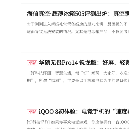
海信真空·超薄冰箱505评测出炉：真空
对于刚刚进入新婚礼堂置备婚房的朋友来讲，最困扰的不
适而导致无法安装的情况。尤其是电冰箱产品，不仅要考
保鲜效果出色、容量大，又不挤占空间的冰箱产品呢？今天
信真空·超薄冰箱，通
华硕无畏Pro14 锐龙版：好屏、
原创
［钉科技评测］智慧生活，锁“钉”潮玩，大家好，欢迎
期”，所谓“福利”，主要是以手机和电脑为主的设备焕
给采购的小伙伴带来不小的挑战：就钉科技团队的现实组
路上一族”，还偶尔会有零星仍大
iQOO 8初体验：电竞手机的“速
原创
[钉科技评测] 如果你喜欢电竞游戏，你应该拥有一台iQ