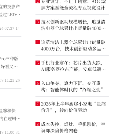
专业设计，不止于创意：AOC双
2
宜的投影产
屏方案赋能全流程专业视觉设计
过LED，
技术创新驱动规模增长，追觅清
3
，部分已有
洁电器全球累计出货量破4000万
26 07:37:14
台
追觅清洁电器全球累计出货量破
4
4000万台，技术创新驱动多品类
增长
Pro三种版
手机行业寒冬：芯片出货大跌，
5
，好看又轻
AI服务器抢占产能，安卓低端压
力最大
09 11:25:25
入口争夺、算力下沉、交互重
6
构：智能体时代的“终端之变”
2026年上半年厨房小家电“量缩
7
价升”，转向价值驱动
温馨和快
的内在逻辑。
成本失控，烟灶、手机涨价，空
8
的智能交互
调却深陷价格内卷
19 11:00:31