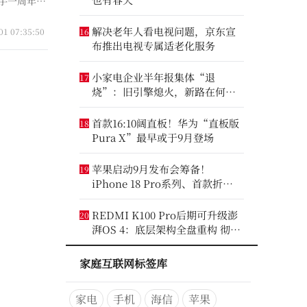
携手一周年之
解决老年人看电视问题，京东宣
01 07:35:50
16
布推出电视专属适老化服务
小家电企业半年报集体“退
17
烧”：旧引擎熄火，新路在何
方？
首款16:10阔直板！华为“直板版
18
Pura X”最早或于9月登场
苹果启动9月发布会筹备！
19
iPhone 18 Pro系列、首款折叠
iPhone将亮相
REDMI K100 Pro后期可升级澎
20
湃OS 4：底层架构全盘重构 彻底
剥离MIUI遗留代码
家庭互联网标签库
家电
手机
海信
苹果