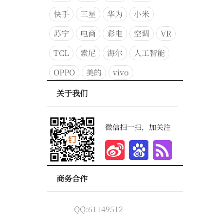
快手
三星
华为
小米
苏宁
电商
彩电
空调
VR
TCL
索尼
海尔
人工智能
OPPO
美的
vivo
关于我们
微信扫一扫，加关注
商务合作
QQ:61149512