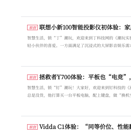
带着这个难题，小编拜访了上海铂诗玥美容皮肤科主任、
方面给出的建议是：护肤首
联想小新100智能投影仪初体验：
原创
智慧生活，锁“丁”潮玩，欢迎来到丁科技网的《潮玩实验室》！ 智能投影仪，算得上是近两年来最具代表性的科技潮玩
轻小伙伴的喜爱。一方面满足了沉浸式的大屏影音娱乐需
成不变的形态和对固定摆放位置的约束，让智能投影仪新意凸显。 本期《潮玩实验室》的主角，是一款新近上市的智能投
想小新100。
拯救者Y700体验：平板也“电竞
原创
智慧生活，锁“钉”潮玩！大家好，欢迎来到钉科技的《
总是没货，他打算买一台平板电脑，配上键盘，做“换机
算怎么处理呢？”他说，要是留下的话，可能用来看看电
迫使厂商在“创新”路径上行动
Vidda C1体验：“同等价位、
原创