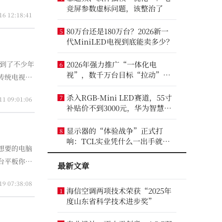
于医生在这
竞屏参数虚标问题，该整治了
16 12:18:41
80万台还是180万台？2026新一
5
代MiniLED电视到底能卖多少？
2026年强力推广“一体化电
6
视”，数千万台目标“拉动”彩
传统电视一
电业？
杀入RGB-Mini LED赛道，55寸
7
11 09:01:06
补贴价不到3000元，华为智慧屏
要“走量”？
显示器的“体验战争”正式打
8
响：TCL实业凭什么一出手就定
想要的电脑
义了三条赛道？
台平板你打
最新文章
样的遭遇，
19 07:38:08
海信空调两项技术荣获“2025年
1
度山东省科学技术进步奖”