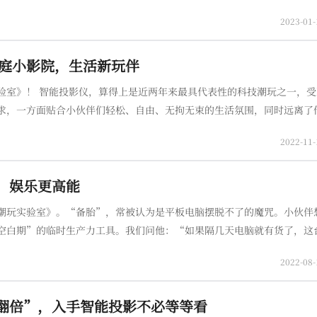
上海交通大学医学院皮肤科专家于文友医生，共同探讨如何更有效护肤。
2023-01-
家庭小影院，生活新玩伴
之一，受到了不少年
求，一方面贴合小伙伴们轻松、自由、无拘无束的生活氛围，同时远离了
影性价比新品——联
2022-11-
”，娱乐更高能
潮玩实验室》。“备胎”，常被认为是平板电脑摆脱不了的魔咒。小伙伴
空白期”的临时生产力工具。我们问他：“如果隔几天电脑就有货了，这
影；也可能嫌占地方，以后挂到二手交易平台上卖掉。在钉科技看来，这
2022-08-
性能翻倍”，入手智能投影不必等等看