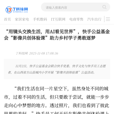
首页
家居家电
手机数码
IT互联网
电商零售
汽车出行
游戏
酷品评测
“用镜头交换生活，用AI看见世界”，快手公益基金
会“影像共创体验课”助力乡村学子勇敢逐梦
丁科技网 2025-11-08 17:08:36
11月2日，快手公益基金会联合快手党委、快手文化与快手员工志愿
者，在山西省方山县城内小学开展“影像共创体验课”公益活动。
“我们生活在同一片星空下，虽然身处不同的城
市，过着不同的生活，但只要敢于尝试，就能一步步
走向心中梦想的地方。透过照片，我们也看到了彼此
世界的美好。”快手员工何天辰在影像共创体验课上