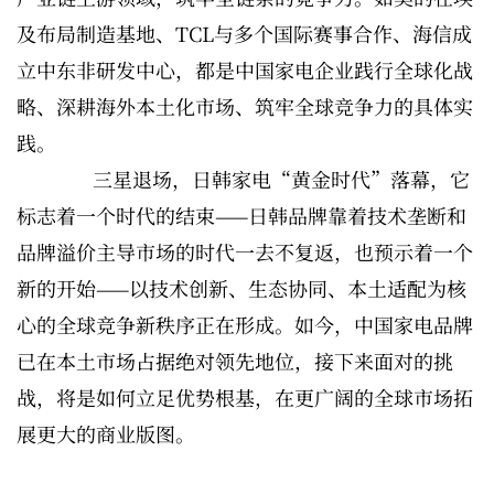
及布局制造基地、TCL与多个国际赛事合作、海信成
立中东非研发中心，都是中国家电企业践行全球化战
略、深耕海外本土化市场、筑牢全球竞争力的具体实
践。
三星退场，日韩家电“黄金时代”落幕，它
标志着一个时代的结束——日韩品牌靠着技术垄断和
品牌溢价主导市场的时代一去不复返，也预示着一个
新的开始——以技术创新、生态协同、本土适配为核
心的全球竞争新秩序正在形成。如今，中国家电品牌
已在本土市场占据绝对领先地位，接下来面对的挑
战，将是如何立足优势根基，在更广阔的全球市场拓
展更大的商业版图。