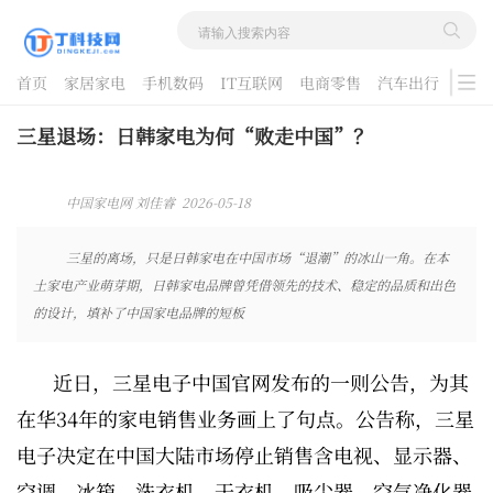
首页
家居家电
手机数码
IT互联网
电商零售
汽车出行
游戏
酷品评测
三星退场：日韩家电为何“败走中国”？
中国家电网 刘佳睿 2026-05-18
09:06:10
三星的离场，只是日韩家电在中国市场“退潮”的冰山一角。在本
土家电产业萌芽期，日韩家电品牌曾凭借领先的技术、稳定的品质和出色
的设计，填补了中国家电品牌的短板
近日，三星电子中国官网发布的一则公告，为其
在华34年的家电销售业务画上了句点。公告称，三星
电子决定在中国大陆市场停止销售含电视、显示器、
空调、冰箱、洗衣机、干衣机、吸尘器、空气净化器