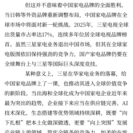
但这并不意味着中国家电品牌的全面胜利。
当日韩等外资品牌重新调整布局，中国家电品牌在全
球市场中将面对新一轮挑战。2025年，三星电视全球
出货量市占率达17%，连续多年位居全球电视品牌榜
首。虽然三星家电业务退出中国市场，但其在全球家
电版图依旧保持强劲的竞争力，国产家电品牌仍要在
全球舞台上与三星等国际巨头深度竞技。
某种意义上，三星在华家电业务的落幕，给
中国家电品牌上了一课，也推动其进入全球价值竞争
的新阶段。当出海和全球化成为中国家电企业近年来
最为突出的趋势，企业接下来应当在供应链完善、AI
技术深化、生态搭建等优势领域持续深耕，既要“向
下扎根”把本土化做深做透，更要“向上突围”发展
产业链上游领域，筑牢全链条的竞争力。如美的在埃