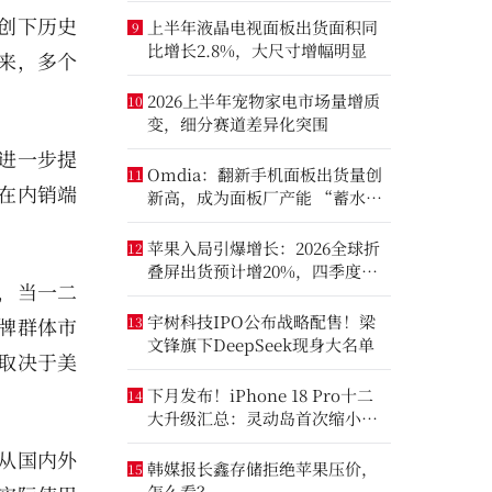
创下历史
上半年液晶电视面板出货面积同
9
比增长2.8%，大尺寸增幅明显
来，多个
2026上半年宠物家电市场量增质
10
变，细分赛道差异化突围
进一步提
Omdia：翻新手机面板出货量创
11
在内销端
新高，成为面板厂产能 “蓄水
池”
苹果入局引爆增长：2026全球折
12
叠屏出货预计增20%，四季度成
，当一二
全年销量关键窗口
宇树科技IPO公布战略配售！梁
牌群体市
13
文锋旗下DeepSeek现身大名单
取决于美
下月发布！iPhone 18 Pro十二
14
大升级汇总：灵动岛首次缩小、
首次2nm芯片
从国内外
韩媒报长鑫存储拒绝苹果压价，
15
怎么看？