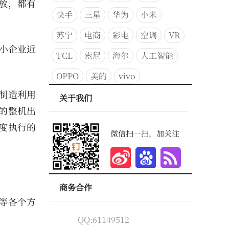
放，都有
快手
三星
华为
小米
苏宁
电商
彩电
空调
VR
小企业近
TCL
索尼
海尔
人工智能
OPPO
美的
vivo
制造利用
关于我们
的整机出
度执行的
微信扫一扫，加关注
商务合作
等各个方
QQ:61149512