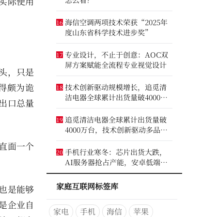
实际使用
。
海信空调两项技术荣获“2025年
16
度山东省科学技术进步奖”
专业设计，不止于创意：AOC双
17
屏方案赋能全流程专业视觉设计
头，只是
得颇为诡
技术创新驱动规模增长，追觅清
18
洁电器全球累计出货量破4000万
出口总量
台
追觅清洁电器全球累计出货量破
19
4000万台，技术创新驱动多品类
增长
都直面一个
手机行业寒冬：芯片出货大跌，
20
AI服务器抢占产能，安卓低端压
力最大
家庭互联网标签库
也是能够
是企业自
家电
手机
海信
苹果