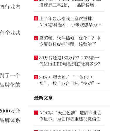
增速是三星2倍，一品牌猛增
调行业内
14.8%
上半年显示器线上座次重排：
5
AOC惠科缠斗，小米联想华为进
前八
有企业共
靠超频、软件插帧“优化”？电
6
竞屏参数虚标问题，该整治了
80万台还是180万台？2026新一
7
代MiniLED电视到底能卖多少？
到了一个
2026年强力推广“一体化电
8
视”，数千万台目标“拉动”彩
品牌化的
电业？
最新文章
000万套
AOC以“天生色准”进阶专业创
1
作显示，为创作者重建视觉信任
品牌体系