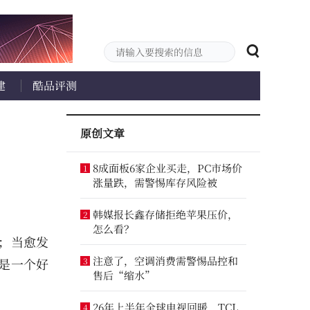
建
酷品评测
原创文章
8成面板6家企业买走，PC市场价
1
涨量跌，需警惕库存风险被
韩媒报长鑫存储拒绝苹果压价，
2
怎么看？
；当愈发
注意了，空调消费需警惕品控和
是一个好
3
售后“缩水”
26年上半年全球电视回暖，TCL
4