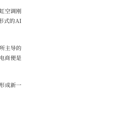
长虹空调刚
式的AI
锁所主导的
容电商便是
形成新一