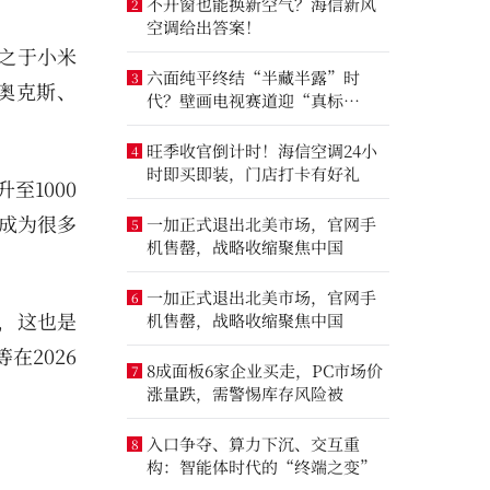
不开窗也能换新空气？海信新风
2
空调给出答案！
之于小米
六面纯平终结“半藏半露”时
3
奥克斯、
代？壁画电视赛道迎“真标
准”之争
旺季收官倒计时！海信空调24小
4
时即买即装，门店打卡有好礼
1000
将成为很多
一加正式退出北美市场，官网手
5
机售罄，战略收缩聚焦中国
一加正式退出北美市场，官网手
6
，这也是
机售罄，战略收缩聚焦中国
在2026
8成面板6家企业买走，PC市场价
7
涨量跌，需警惕库存风险被
入口争夺、算力下沉、交互重
8
构：智能体时代的“终端之变”