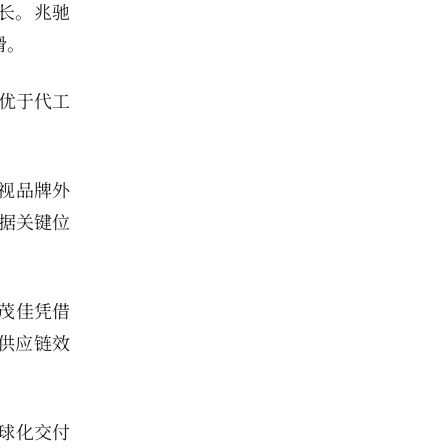
增长。兆驰
滑。
优于代工
视品牌外
占据关键位
L茂佳凭借
供应链效
球化交付