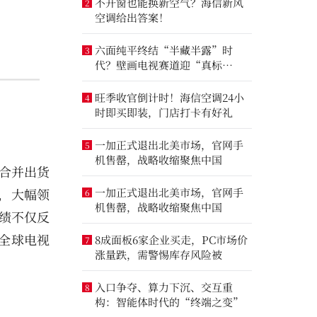
不开窗也能换新空气？海信新风
2
空调给出答案！
六面纯平终结“半藏半露”时
3
代？壁画电视赛道迎“真标
准”之争
旺季收官倒计时！海信空调24小
4
时即买即装，门店打卡有好礼
一加正式退出北美市场，官网手
5
机售罄，战略收缩聚焦中国
合并出货
一，大幅领
一加正式退出北美市场，官网手
6
机售罄，战略收缩聚焦中国
成绩不仅反
全球电视
8成面板6家企业买走，PC市场价
7
涨量跌，需警惕库存风险被
入口争夺、算力下沉、交互重
8
构：智能体时代的“终端之变”