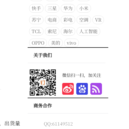
快手
三星
华为
小米
苏宁
电商
彩电
空调
VR
TCL
索尼
海尔
人工智能
OPPO
美的
vivo
关于我们
微信扫一扫，加关注
商务合作
，出货量
QQ:61149512