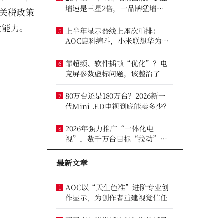
增速是三星2倍，一品牌猛增
、关税政策
14.8%
险能力。
上半年显示器线上座次重排：
5
AOC惠科缠斗，小米联想华为进
前八
靠超频、软件插帧“优化”？电
6
竞屏参数虚标问题，该整治了
80万台还是180万台？2026新一
7
代MiniLED电视到底能卖多少？
2026年强力推广“一体化电
8
视”，数千万台目标“拉动”彩
电业？
最新文章
AOC以“天生色准”进阶专业创
1
作显示，为创作者重建视觉信任