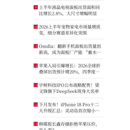
上半年液晶电视面板出货面积同
9
比增长2.8%，大尺寸增幅明显
2026上半年宠物家电市场量增质
10
变，细分赛道差异化突围
Omdia：翻新手机面板出货量创
11
新高，成为面板厂产能 “蓄水
池”
苹果入局引爆增长：2026全球折
12
叠屏出货预计增20%，四季度成
全年销量关键窗口
宇树科技IPO公布战略配售！梁
13
文锋旗下DeepSeek现身大名单
下月发布！iPhone 18 Pro十二
14
大升级汇总：灵动岛首次缩小、
首次2nm芯片
韩媒报长鑫存储拒绝苹果压价，
15
怎么看？