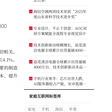
海信空调两项技术荣获“2025年
16
度山东省科学技术进步奖”
专业设计，不止于创意：AOC双
17
屏方案赋能全流程专业视觉设计
技术创新驱动规模增长，追觅清
18
洁电器全球累计出货量破4000万
切相关。
台
4.1%。
追觅清洁电器全球累计出货量破
19
4000万台，技术创新驱动多品类
重要的制造
增长
本、提升
手机行业寒冬：芯片出货大跌，
20
AI服务器抢占产能，安卓低端压
力最大
家庭互联网标签库
家电
手机
海信
苹果