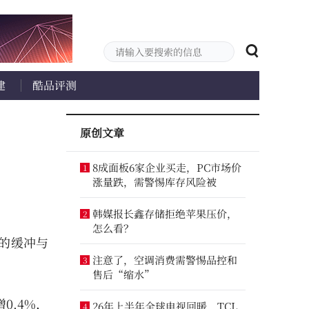
建
酷品评测
原创文章
8成面板6家企业买走，PC市场价
1
涨量跌，需警惕库存风险被
韩媒报长鑫存储拒绝苹果压价，
2
怎么看？
的缓冲与
注意了，空调消费需警惕品控和
3
售后“缩水”
0.4%，
26年上半年全球电视回暖，TCL
4