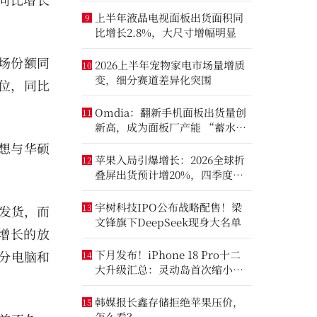
上半年液晶电视面板出货面积同
9
比增长2.8%，大尺寸增幅明显
场份额同
2026上半年宠物家电市场量增质
10
变，细分赛道差异化突围
位，同比
Omdia：翻新手机面板出货量创
11
新高，成为面板厂产能 “蓄水
池”
想与华硕
苹果入局引爆增长：2026全球折
12
叠屏出货预计增20%，四季度成
全年销量关键窗口
宇树科技IPO公布战略配售！梁
13
发货，而
文锋旗下DeepSeek现身大名单
增长的放
分电脑和
下月发布！iPhone 18 Pro十二
14
大升级汇总：灵动岛首次缩小、
首次2nm芯片
韩媒报长鑫存储拒绝苹果压价，
15
怎么看？