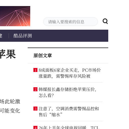
建
酷品评测
苹果
原创文章
8成面板6家企业买走，PC市场价
1
涨量跌，需警惕库存风险被
韩媒报长鑫存储拒绝苹果压价，
2
怎么看？
市场此轮激
注意了，空调消费需警惕品控和
3
可能变化
售后“缩水”
26年上半年全球电视回暖，TCL
4