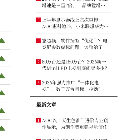
增速是三星2倍，一品牌猛增
14.8%
上半年显示器线上座次重排：
5
AOC惠科缠斗，小米联想华为进
前八
靠超频、软件插帧“优化”？电
6
竞屏参数虚标问题，该整治了
80万台还是180万台？2026新一
7
代MiniLED电视到底能卖多少？
2026年强力推广“一体化电
8
视”，数千万台目标“拉动”彩
电业？
最新文章
AOC以“天生色准”进阶专业创
1
作显示，为创作者重建视觉信任