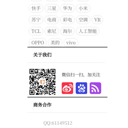
快手
三星
华为
小米
苏宁
电商
彩电
空调
VR
TCL
索尼
海尔
人工智能
OPPO
美的
vivo
关于我们
微信扫一扫，加关注
商务合作
QQ:61149512