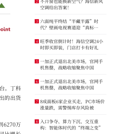
不开窗也能换新空气？海信新风
2
空调给出答案！
六面纯平终结“半藏半露”时
3
代？壁画电视赛道迎“真标
准”之争
旺季收官倒计时！海信空调24小
4
时即买即装，门店打卡有好礼
一加正式退出北美市场，官网手
5
机售罄，战略收缩聚焦中国
一加正式退出北美市场，官网手
6
0万台。丁科
机售罄，战略收缩聚焦中国
给出的出货
8成面板6家企业买走，PC市场价
7
涨量跌，需警惕库存风险被
入口争夺、算力下沉、交互重
8
6270万
构：智能体时代的“终端之变”
量同比增长