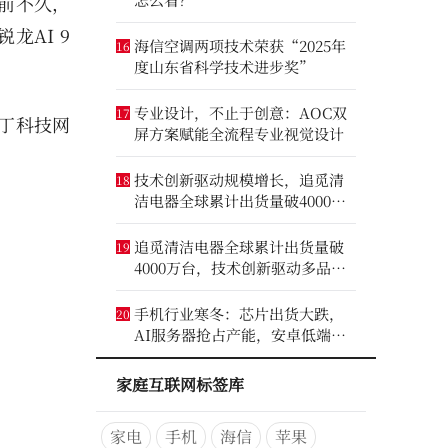
前不久，
锐龙AI 9
海信空调两项技术荣获“2025年
16
度山东省科学技术进步奖”
专业设计，不止于创意：AOC双
17
丁科技网
屏方案赋能全流程专业视觉设计
技术创新驱动规模增长，追觅清
18
洁电器全球累计出货量破4000万
台
追觅清洁电器全球累计出货量破
19
4000万台，技术创新驱动多品类
增长
手机行业寒冬：芯片出货大跌，
20
AI服务器抢占产能，安卓低端压
力最大
家庭互联网标签库
家电
手机
海信
苹果