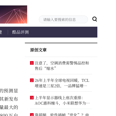
建
酷品评测
原创文章
注意了，空调消费需警惕品控和
1
售后“缩水”
26年上半年全球电视回暖，TCL
2
增速是三星2倍，一品牌猛增
们的预测显
14.8%
上半年显示器线上座次重排：
其新发布
3
AOC惠科缠斗，小米联想华为进
售量最大的
前八
00万台
靠超频、软件插帧“优化”？电
4