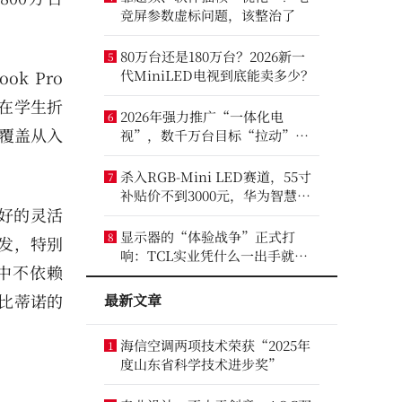
竞屏参数虚标问题，该整治了
80万台还是180万台？2026新一
5
ok Pro
代MiniLED电视到底能卖多少？
或在学生折
2026年强力推广“一体化电
6
过覆盖从入
视”，数千万台目标“拉动”彩
电业？
杀入RGB-Mini LED赛道，55寸
7
补贴价不到3000元，华为智慧屏
更好的灵活
要“走量”？
显示器的“体验战争”正式打
8
发，特别
响：TCL实业凭什么一出手就定
中不依赖
义了三条赛道？
库比蒂诺的
最新文章
海信空调两项技术荣获“2025年
1
度山东省科学技术进步奖”