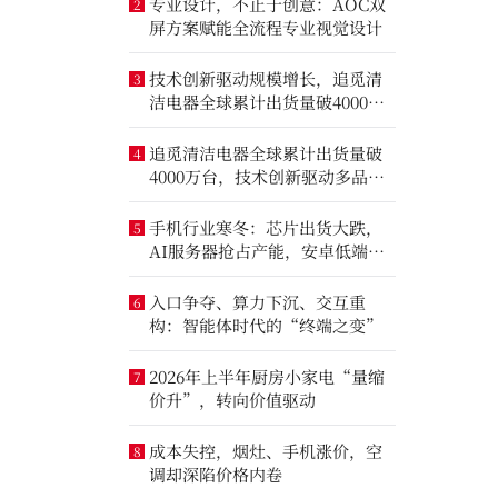
专业设计，不止于创意：AOC双
2
屏方案赋能全流程专业视觉设计
技术创新驱动规模增长，追觅清
3
洁电器全球累计出货量破4000万
台
追觅清洁电器全球累计出货量破
4
4000万台，技术创新驱动多品类
增长
手机行业寒冬：芯片出货大跌，
5
AI服务器抢占产能，安卓低端压
力最大
入口争夺、算力下沉、交互重
6
构：智能体时代的“终端之变”
2026年上半年厨房小家电“量缩
7
价升”，转向价值驱动
成本失控，烟灶、手机涨价，空
8
调却深陷价格内卷