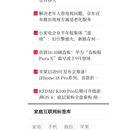
解决老年人看电视问题，京东宣
16
布推出电视专属适老化服务
小家电企业半年报集体“退
17
烧”：旧引擎熄火，新路在何
方？
首款16:10阔直板！华为“直板版
18
Pura X”最早或于9月登场
苹果启动9月发布会筹备！
19
iPhone 18 Pro系列、首款折叠
iPhone将亮相
REDMI K100 Pro后期可升级澎
20
湃OS 4：底层架构全盘重构 彻底
剥离MIUI遗留代码
家庭互联网标签库
家电
手机
海信
苹果