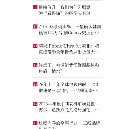
量缩价升！我们为什么愿意
9
为“看得懂”的摄像头买单
Z Fold8系列卖爆！三星确认韩国
10
预售144万台 创Galaxy史上新纪
录
苹果iPhone Ultra 9月亮相：将
11
直接带动全年折叠屏出货量大涨
20%
注意了，空调消费需警惕品控和
12
售后“缩水”
26年上半年全球电视回暖，TCL
13
增速是三星2倍，一品牌猛增
14.8%
2026半年报 | 制氧机市场复盘：
14
海尔，鱼跃双龙头格局强化，大
升数制氧市场进一步打开
过度内卷的空调行业 二三线品牌
15
也有春天