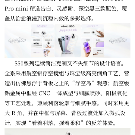
Pro mini 精选告白、灵感紫、深空黑三款配色，覆
盖从治愈浪漫到沉稳内敛的多彩选择。
S50系列延续简洁克制又不失细节的设计语言。
全系采用航空铝浮空镜组与珠宝级高亮倒角工艺，营
造出仿佛悬浮于背板之上的“浮空岛”观感；航空级
铝金属中框经 CNC 一体成型与细腻喷砂、阳极氧化
等工艺处理，兼顾利落轮廓与细腻手感。同时采用更
大 R 角，并在中框与屏幕、背板过渡处加入微弧设
计，实现“看着利落、握着柔和”的反差体验。