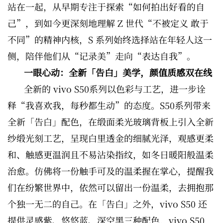
站在一起，从早期专注于探索“如何拍出好看的自
己”，到如今更深刻地理解 Z 世代“不被定义 敢于
不同”的精神内核，S 系列始终选择站在年轻人这一
侧，陪伴他们从“记录美”走向“表达自我”。
一眼心动：全新「告白」美学，颜值质感双在线
全新的 vivo S50系列以色彩与工艺，进一步诠
释“我喜欢我，每秒都生动”的态度。S50系列带来
全新「告白」配色，在缎面柔光玻璃背板上引入全新
纱缎光刻工艺，呈现白里透金的细腻光泽，观感更柔
和、触感更温润且不易沾染指纹，如冬日暖阳般温柔
治愈。仿佛将一份触手可及的温柔握在掌心，提醒我
们在纷繁世界中，依然可以留出一份温柔，去拥抱那
个独一无二的自己。在「告白」之外，vivo S50 还
提供灵感紫、悠悠蓝、深空黑三种配色，vivo S50