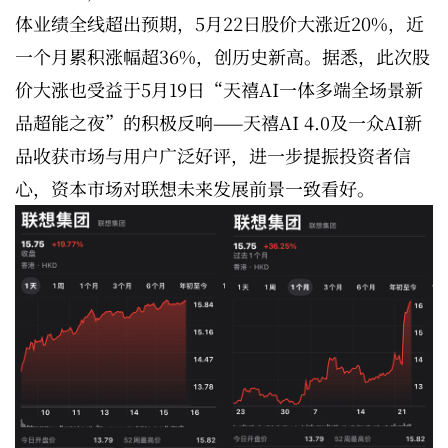
体业绩全线超出预期，5月22日股价大涨近20%，近
一个月累积涨幅超36%，创历史新高。据悉，此次股
价大涨也受益于5月19日“天禧AI一体多端全场景新
品超能之夜”的积极反响——天禧AI 4.0及一众AI新
品收获市场与用户广泛好评，进一步提振投资者信
心，资本市场对联想未来发展前景一致看好。