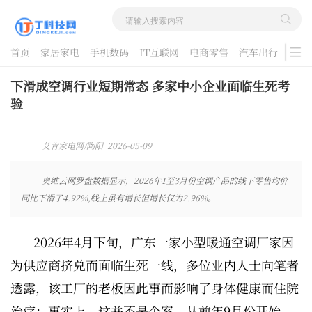
首页
家居家电
手机数码
IT互联网
电商零售
汽车出行
游戏
酷品评测
下滑成空调行业短期常态 多家中小企业面临生死考
验
艾肯家电网/陶阳 2026-05-09
08:11:45
奥维云网罗盘数据显示，2026年1至3月份空调产品的线下零售均价
同比下滑了4.92%,线上虽有增长但增长仅为2.96%。
2026年4月下旬，广东一家小型暖通空调厂家因
为供应商挤兑而面临生死一线，多位业内人士向笔者
透露，该工厂的老板因此事而影响了身体健康而住院
治疗；事实上，这并不是个案，从前年9月份开始，