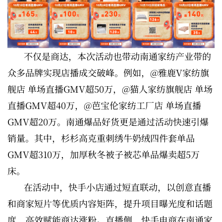
不仅是商达，本次活动也带动南通家纺产业带的
众多品牌实现店播成交破峰。例如，@雅鹿V家纺旗
舰店 单场直播GMV超50万，@猫人家纺旗舰店 单场
直播GMV超40万，@芭宝伦家纺工厂店 单场直播
GMV超20万。南通爆品好货更是通过活动快速引爆
销量。其中，杉杉高克重刺绣牛奶绒四件套单品
GMV超310万，加厚秋冬被子被芯单品爆卖超5万
床。
在活动中，快手小店通过短直联动，以创意直播
和商家短片等优质内容矩阵，提升项目曝光度和话题
度，高效赋能商达涨粉。直播侧，快手电商在南通家