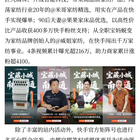
荡家纺行业20年的@米哥家纺精选，用实在产品在快
手实现爆单；90后夫妻@果果家床品优选，以高性价
比产品收获400多万快手粉丝支持；从全职宝妈蜕变
为家纺品牌创始人的@威姐家纺，在快手闯出千万家
纺事业。4条视频累计曝光超216万，助力商家累计涨
粉超4100。
除了丰富的站内活动外，快手官方矩阵号也进行
多平台联合宣发，央媒官媒等权威媒体更是为活动强