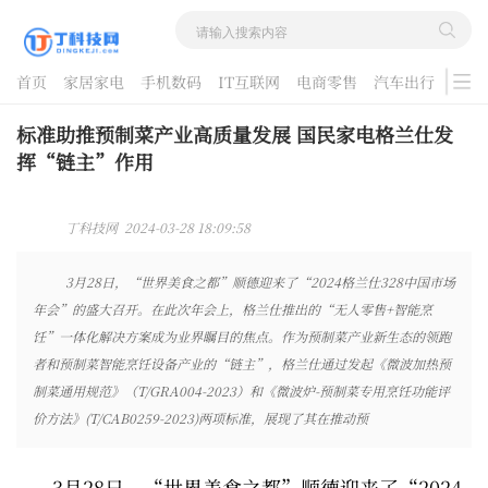
首页
家居家电
手机数码
IT互联网
电商零售
汽车出行
游戏
酷品评测
标准助推预制菜产业高质量发展 国民家电格兰仕发
挥“链主”作用
丁科技网 2024-03-28 18:09:58
3月28日，“世界美食之都”顺德迎来了“2024格兰仕328中国市场
年会”的盛大召开。在此次年会上，格兰仕推出的“无人零售+智能烹
饪”一体化解决方案成为业界瞩目的焦点。作为预制菜产业新生态的领跑
者和预制菜智能烹饪设备产业的“链主”，格兰仕通过发起《微波加热预
制菜通用规范》（T/GRA004-2023）和《微波炉-预制菜专用烹饪功能评
价方法》(T/CAB0259-2023)两项标准，展现了其在推动预
3月28日，“世界美食之都”顺德迎来了“2024