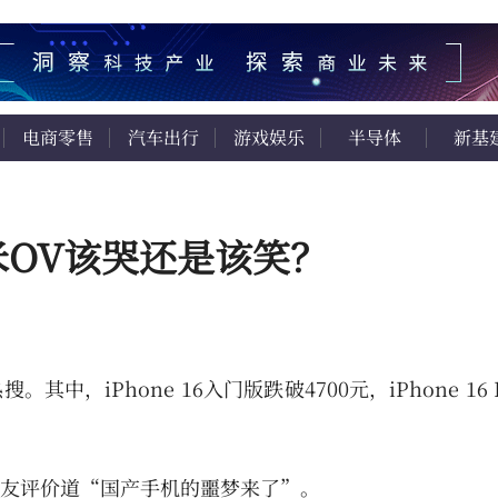
电商零售
汽车出行
游戏娱乐
半导体
新基
华米OV该哭还是该笑？
中，iPhone 16入门版跌破4700元，iPhone 16 P
少网友评价道“国产手机的噩梦来了”。