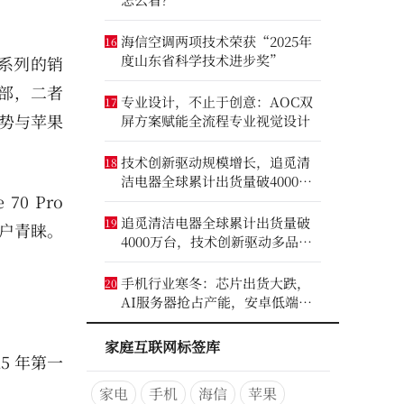
海信空调两项技术荣获“2025年
16
度山东省科学技术进步奖”
 系列的销
 万部，二者
专业设计，不止于创意：AOC双
17
势与苹果
屏方案赋能全流程专业视觉设计
技术创新驱动规模增长，追觅清
18
洁电器全球累计出货量破4000万
 Pro
台
追觅清洁电器全球累计出货量破
19
用户青睐。
4000万台，技术创新驱动多品类
增长
手机行业寒冬：芯片出货大跌，
20
AI服务器抢占产能，安卓低端压
力最大
家庭互联网标签库
25 年第一
家电
手机
海信
苹果