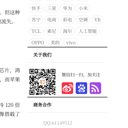
快手
三星
华为
小米
”。但这种
苏宁
电商
彩电
空调
VR
速流失。
TCL
索尼
海尔
人工智能
OPPO
美的
vivo
关于我们
芯片，鸿
微信扫一扫，加关注
档，而苹果
120 倍
商务合作
影像搭载了
QQ:61149512