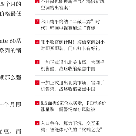
不开窗也能换新空气？海信新风
2
仅四个月的
空调给出答案！
中价格最低
六面纯平终结“半藏半露”时
3
代？壁画电视赛道迎“真标
准”之争
e 60系
旺季收官倒计时！海信空调24小
4
时即买即装，门店打卡有好礼
5系列的销
一加正式退出北美市场，官网手
5
机售罄，战略收缩聚焦中国
预期那么强
一加正式退出北美市场，官网手
6
机售罄，战略收缩聚焦中国
8成面板6家企业买走，PC市场价
仅一个月即
7
涨量跌，需警惕库存风险被
入口争夺、算力下沉、交互重
8
构：智能体时代的“终端之变”
购优惠。而