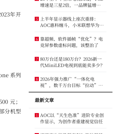
增速是三星2倍，一品牌猛增
14.8%
23年开
上半年显示器线上座次重排：
5
AOC惠科缠斗，小米联想华为进
前八
靠超频、软件插帧“优化”？电
6
竞屏参数虚标问题，该整治了
80万台还是180万台？2026新一
7
代MiniLED电视到底能卖多少？
ne 系列
2026年强力推广“一体化电
8
视”，数千万台目标“拉动”彩
电业？
最新文章
500 元；
价，部分机型
AOC以“天生色准”进阶专业创
1
作显示，为创作者重建视觉信任