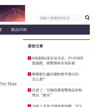
建
酷品评测
原创文章
8成面板6家企业买走，PC市场价
1
涨量跌，需警惕库存风险被
韩媒报长鑫存储拒绝苹果压价，
2
怎么看？
ro Max
注意了，空调消费需警惕品控和
3
售后“缩水”
26年上半年全球电视回暖，TCL
4