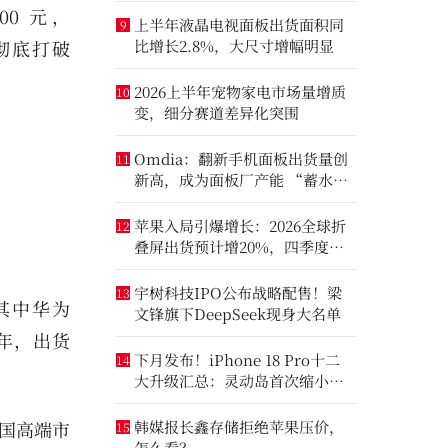
00 元，
上半年液晶电视面板出货面积同
9
操作彻底打破
比增长2.8%，大尺寸增幅明显
2026上半年宠物家电市场量增质
10
变，细分赛道差异化突围
Omdia：翻新手机面板出货量创
11
新高，成为面板厂产能 “蓄水
池”
苹果入局引爆增长：2026全球折
12
叠屏出货预计增20%，四季度成
全年销量关键窗口
宇树科技IPO公布战略配售！梁
13
，其中华为
文锋旗下DeepSeek现身大名单
全年，出货
下月发布！iPhone 18 Pro十二
14
大升级汇总：灵动岛首次缩小、
首次2nm芯片
中国高端市
韩媒报长鑫存储拒绝苹果压价，
15
怎么看？