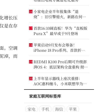
小家电企业半年报集体“退
16
烧”：旧引擎熄火，新路在何
化增长压
方？
仅是在存
首款16:10阔直板！华为“直板版
17
Pura X”最早或于9月登场
苹果启动9月发布会筹备！
18
面。空调
iPhone 18 Pro系列、首款折叠
泥淖，而
iPhone将亮相
REDMI K100 Pro后期可升级澎
19
湃OS 4：底层架构全盘重构 彻底
剥离MIUI遗留代码
上半年显示器线上座次重排：
20
AOC惠科缠斗，小米联想华为进
前八
家庭互联网标签库
家电
手机
海信
苹果