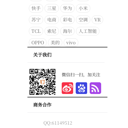
快手
三星
华为
小米
苏宁
电商
彩电
空调
VR
TCL
索尼
海尔
人工智能
OPPO
美的
vivo
关于我们
微信扫一扫，加关注
商务合作
QQ:61149512