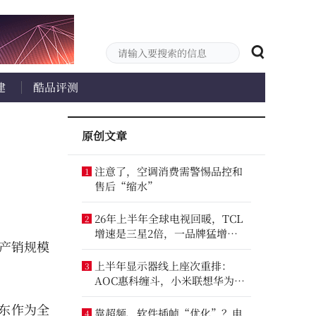
建
酷品评测
原创文章
注意了，空调消费需警惕品控和
1
售后“缩水”
26年上半年全球电视回暖，TCL
2
增速是三星2倍，一品牌猛增
产销规模
14.8%
上半年显示器线上座次重排：
3
AOC惠科缠斗，小米联想华为进
前八
东作为全
靠超频、软件插帧“优化”？电
4