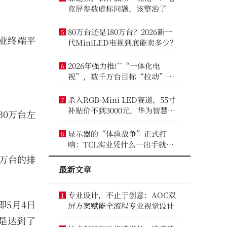
竞屏参数虚标问题，该整治了
80万台还是180万台？2026新一
5
业终端平
代MiniLED电视到底能卖多少？
2026年强力推广“一体化电
6
视”，数千万台目标“拉动”彩
电业？
杀入RGB-Mini LED赛道，55寸
7
补贴价不到3000元，华为智慧屏
30万台左
要“走量”？
显示器的“体验战争”正式打
8
响：TCL实业凭什么一出手就定
义了三条赛道？
2万台的排
最新文章
专业设计，不止于创意：AOC双
1
5月4日
屏方案赋能全流程专业视觉设计
是达到了