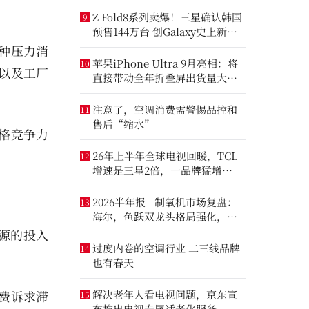
Z Fold8系列卖爆！三星确认韩国
9
预售144万台 创Galaxy史上新纪
录
种压力消
苹果iPhone Ultra 9月亮相：将
10
以及工厂
直接带动全年折叠屏出货量大涨
20%
注意了，空调消费需警惕品控和
11
售后“缩水”
格竞争力
。
26年上半年全球电视回暖，TCL
12
增速是三星2倍，一品牌猛增
14.8%
2026半年报 | 制氧机市场复盘：
13
海尔，鱼跃双龙头格局强化，大
升数制氧市场进一步打开
源的投入
过度内卷的空调行业 二三线品牌
14
也有春天
费诉求滞
解决老年人看电视问题，京东宣
15
布推出电视专属适老化服务