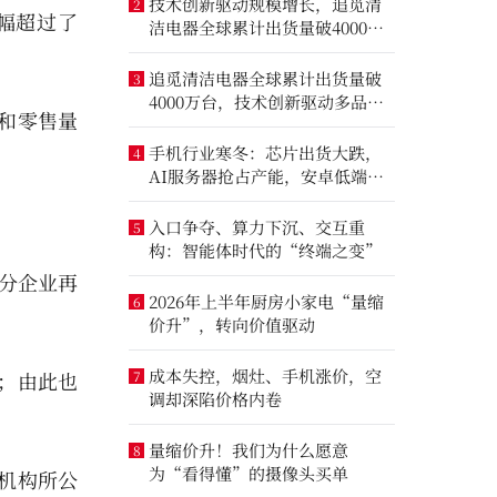
技术创新驱动规模增长，追觅清
2
降幅超过了
洁电器全球累计出货量破4000万
台
追觅清洁电器全球累计出货量破
3
4000万台，技术创新驱动多品类
和零售量
增长
。
手机行业寒冬：芯片出货大跌，
4
AI服务器抢占产能，安卓低端压
力最大
入口争夺、算力下沉、交互重
5
构：智能体时代的“终端之变”
分企业再
2026年上半年厨房小家电“量缩
6
价升”，转向价值驱动
成本失控，烟灶、手机涨价，空
；由此也
7
调却深陷价格内卷
量缩价升！我们为什么愿意
8
为“看得懂”的摄像头买单
机构所公