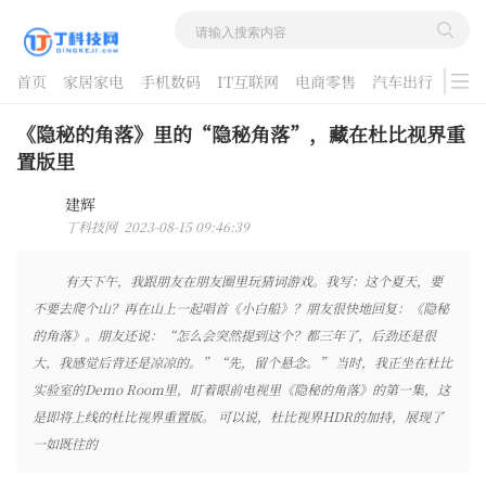
首页
家居家电
手机数码
IT互联网
电商零售
汽车出行
游戏
酷品评测
《隐秘的角落》里的“隐秘角落”，藏在杜比视界重
置版里
建辉
丁科技网 2023-08-15 09:46:39
有天下午，我跟朋友在朋友圈里玩猜词游戏。我写：这个夏天，要
不要去爬个山？再在山上一起唱首《小白船》？朋友很快地回复：《隐秘
的角落》。朋友还说：“怎么会突然提到这个？都三年了，后劲还是很
大，我感觉后背还是凉凉的。”“先，留个悬念。” 当时，我正坐在杜比
实验室的Demo Room里，盯着眼前电视里《隐秘的角落》的第一集，这
是即将上线的杜比视界重置版。 可以说，杜比视界HDR的加持，展现了
一如既往的