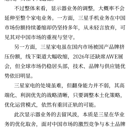
不过整体来看，显示器业务的调整，大概率不会
延伸至整个家电业务。一方面，三星手机业务在中国
市场份额持续萎缩却仍坚持多年，从未轻言放弃，可
见其对中国市场的重视与坚守。
另一方面，三星家电虽在国内市场被国产品牌挤
压份额，线下渠道大幅收缩，2026年还缺席AWE展
会，但全球市场仍稳居头部，技术、品牌与供应链优
势依旧明显。
三星家电的处境虽难，但翻身能力并不弱，其高
端化、利润优先的战略清晰，只要调整本土化策略，
优化运营模式，依然有重回正轨的可能。
此次显示器业务的去留风波，本质是三星在华业
务的优化取舍，面对中国市场的激烈竞争与本土品牌