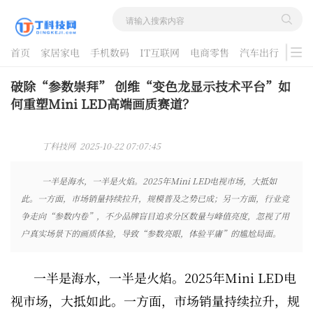
首页
家居家电
手机数码
IT互联网
电商零售
汽车出行
游戏
酷品评测
破除“参数崇拜” 创维“变色龙显示技术平台”如
何重塑Mini LED高端画质赛道？
丁科技网 2025-10-22 07:07:45
一半是海水，一半是火焰。2025年Mini LED电视市场，大抵如
此。一方面，市场销量持续拉升，规模普及之势已成；另一方面，行业竞
争走向“参数内卷”，不少品牌盲目追求分区数量与峰值亮度，忽视了用
户真实场景下的画质体验，导致“参数亮眼，体验平庸”的尴尬局面。
一半是海水，一半是火焰。2025年Mini LED电
视市场，大抵如此。一方面，市场销量持续拉升，规