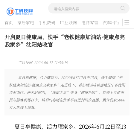
首页
家居家电
手机数码
IT互联网
电商零售
汽车出行
游戏
酷品评测
开启夏日健康局，快手“老铁健康加油站·健康点亮
我家乡”沈阳站收官
丁科技网 2026-06-17 11:58:19
夏日享健康，活力耀家乡。2026年6月12日至13日，快手健康“老
铁健康加油站·健康点亮我家乡”走进线下，首站活动成功落地辽宁省沈阳
市浑南区。两天时间内，“浑南之夏”变身“健康乐园”，迎来上万位市
民与游客现场打卡；精彩内容则在快手平台进行同步直播，累计收获5000
万人次线上观看。
夏日享健康，活力耀家乡。2026年6月12日至13