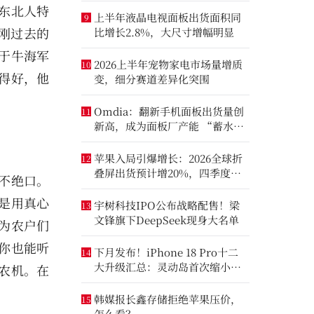
东北人特
上半年液晶电视面板出货面积同
9
刚过去的
比增长2.8%，大尺寸增幅明显
对于牛海军
2026上半年宠物家电市场量增质
10
得好，他
变，细分赛道差异化突围
Omdia：翻新手机面板出货量创
11
新高，成为面板厂产能 “蓄水
池”
苹果入局引爆增长：2026全球折
12
叠屏出货预计增20%，四季度成
不绝口。
全年销量关键窗口
是用真心
宇树科技IPO公布战略配售！梁
13
文锋旗下DeepSeek现身大名单
为农户们
你也能听
下月发布！iPhone 18 Pro十二
14
大升级汇总：灵动岛首次缩小、
农机。在
首次2nm芯片
韩媒报长鑫存储拒绝苹果压价，
15
怎么看？