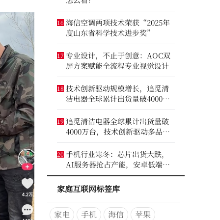
海信空调两项技术荣获“2025年
16
度山东省科学技术进步奖”
专业设计，不止于创意：AOC双
17
屏方案赋能全流程专业视觉设计
技术创新驱动规模增长，追觅清
18
洁电器全球累计出货量破4000万
台
追觅清洁电器全球累计出货量破
19
4000万台，技术创新驱动多品类
增长
手机行业寒冬：芯片出货大跌，
20
AI服务器抢占产能，安卓低端压
力最大
家庭互联网标签库
家电
手机
海信
苹果