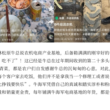
林松原牛总说农机电商产业基地，后备箱满满的刚宰好的
，吃不了”！这已经是牛总在过年期间收到的第二十多头
青菜，都是农户们自发感谢牛总的沉甸甸的心意。对此
每个客户家去吃饭，他们并不是拿我当一个修理工或者说
比挣钱要快乐”。牛海军凭借自己的真诚和踏实淳朴和粉
量和销量更金贵，每年铺满牛海军电商基地的年货，都是