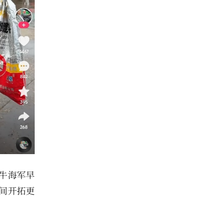
，牛海军早
间开拓更