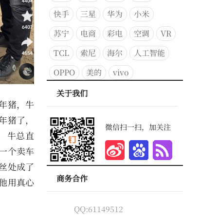
快手
三星
华为
小米
苏宁
电商
彩电
空调
VR
TCL
索尼
海尔
人工智能
OPPO
美的
vivo
关于我们
年猪，牛
年猪了，
微信扫一扫，加关注
，牛总直
一个卖车
丝处成了
商务合作
他用真心
QQ:61149512