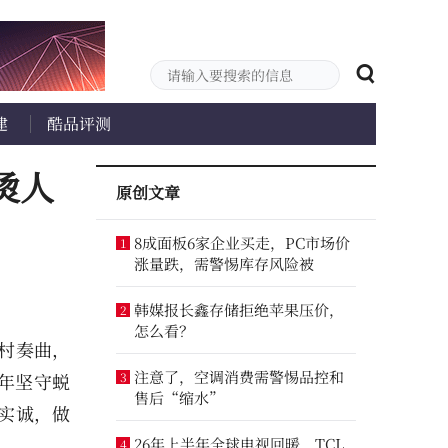
建
酷品评测
烫人
原创文章
8成面板6家企业买走，PC市场价
1
涨量跌，需警惕库存风险被
韩媒报长鑫存储拒绝苹果压价，
2
怎么看？
村奏曲，
注意了，空调消费需警惕品控和
年坚守蜕
3
售后“缩水”
实诚，做
26年上半年全球电视回暖，TCL
4