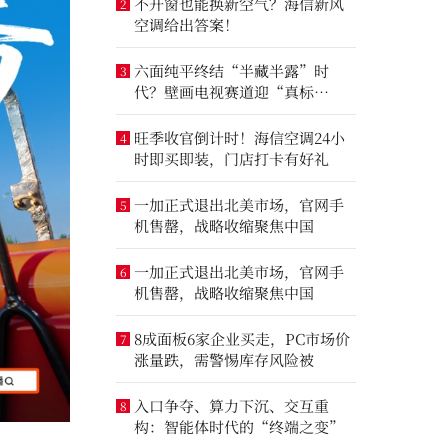
不开窗也能换新空气？海信新风
2
空调给出答案！
六面纯平终结“半藏半露”时
3
代？壁画电视赛道迎“真标
准”之争
旺季收官倒计时！海信空调24小
4
时即买即装，门店打卡有好礼
一加正式退出北美市场，官网手
5
机售罄，战略收缩聚焦中国
一加正式退出北美市场，官网手
6
机售罄，战略收缩聚焦中国
8成面板6家企业买走，PC市场价
7
涨量跌，需警惕库存风险被
入口争夺、算力下沉、交互重
8
构：智能体时代的“终端之变”