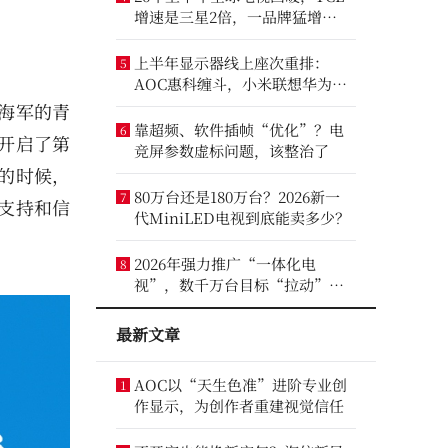
增速是三星2倍，一品牌猛增
14.8%
上半年显示器线上座次重排：
5
AOC惠科缠斗，小米联想华为进
前八
海军的青
靠超频、软件插帧“优化”？电
6
开启了第
竞屏参数虚标问题，该整治了
的时候，
80万台还是180万台？2026新一
7
支持和信
代MiniLED电视到底能卖多少？
2026年强力推广“一体化电
8
视”，数千万台目标“拉动”彩
电业？
最新文章
AOC以“天生色准”进阶专业创
1
作显示，为创作者重建视觉信任