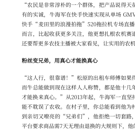
“农民是非常淳朴的一个群体，把产品说得天
有的实诚，牛海军在快手快速实现从单场 GM
快手“麦田里的浪漫拍拖”520拖拉机专场直
而言，比起收获更多关注，他更想扎根农机赛
还要帮更多农技主播被大家看见，让实用的农
粉丝变兄弟，用真心才能换真心
“这人行，很靠谱！”松原的出租车师傅如果
而牛总能做到现在这样人人称赞，都是他十几
才能换来真心。”从2013年起，牛海军一直
能不耽误了农收。在村子里，你总能看到他为
到亲切又嘹亮的“兄弟们”，他拒绝一切套路
平台要求商品需7天无理由退换的大规则下，他