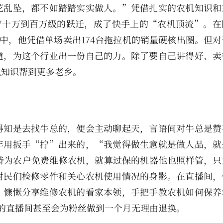
花乱坠，都不如踏踏实实做人。”凭借扎实的农机知识和
V十万到百万级的跃迁，成了快手上的“农机顶流”。在
播中，他凭借单场卖出174台拖拉机的销量硬核出圈。但
道，为这个行业出一份自己的力。除了要自己讲得好、卖
机知识帮到更多老乡。
得知是去找牛总的，便会主动聊起天，言语间对牛总是赞
年用扳手“拧”出来的，“我觉得做生意就是做人品，就
坚持为农户免费维修农机，就算过保的机器他也照样管，只
村民们检修零件和关心农机使用情况的身影。在直播间，
，慷慨分享维修农机的看家本领，手把手教农机如何保养
的直播间甚至会为粉丝做到一个月无理由退换。