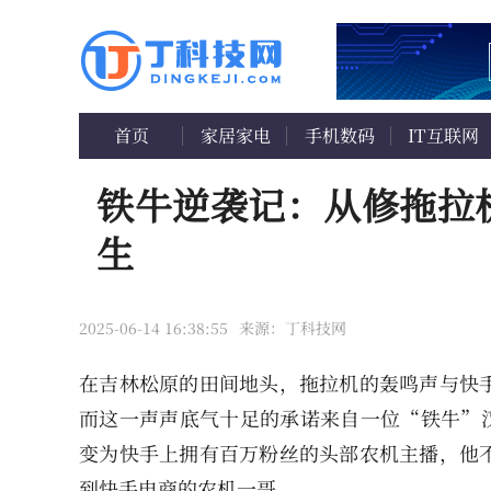
首页
家居家电
手机数码
IT互联网
铁牛逆袭记：从修拖拉
生
2025-06-14 16:38:55
来源：丁科技网
在吉林松原的田间地头，拖拉机的轰鸣声与快
而这一声声底气十足的承诺来自一位“铁牛”汉
变为快手上拥有百万粉丝的头部农机主播，他
到快手电商的农机一哥。