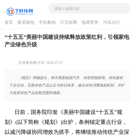
首页
家居家电
手机数码
IT互联网
电商零售
汽车出行
游戏
酷品评测
“十五五”美丽中国建设持续释放政策红利，引领家电
产业绿色升级
艾肯家电网/方玲 2026-07-07
18:41:19
《规划》明确提出，将开展新能源汽车、绿色智能家电、绿色建材
下乡活动，完善绿色产品认证与标识体系，健全绿色消费激励机制，并扩
大政府绿色产品采购范围和规模。
日前，国务院印发《美丽中国建设“十五五”规
划》(以下简称《规划》)出炉，条例锚定重点行业，
以减污降碳协同增效为抓手，将继续推动传统产业深