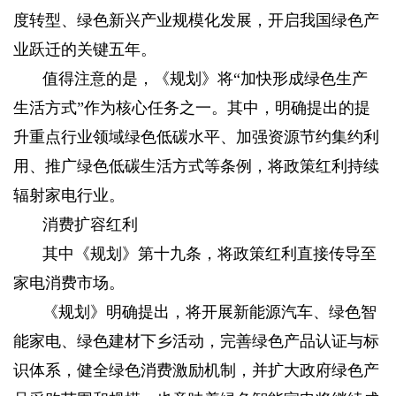
度转型、绿色新兴产业规模化发展，开启我国绿色产
业跃迁的关键五年。
值得注意的是，《规划》将“加快形成绿色生产
生活方式”作为核心任务之一。其中，明确提出的提
升重点行业领域绿色低碳水平、加强资源节约集约利
用、推广绿色低碳生活方式等条例，将政策红利持续
辐射家电行业。
消费扩容红利
其中《规划》第十九条，将政策红利直接传导至
家电消费市场。
《规划》明确提出，将开展新能源汽车、绿色智
能家电、绿色建材下乡活动，完善绿色产品认证与标
识体系，健全绿色消费激励机制，并扩大政府绿色产