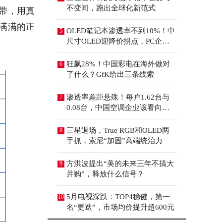
不变间，跑出全球化新范式
带，用真
满满的正
OLED笔记本渗透率不到10%！中
5
尺寸OLED迎降价拐点，PC企业
机会来了
狂飙28%！中国彩电在海外做对
6
了什么？GfK给出三条线索
渗透率差距悬殊！每户1.62台与
7
0.08台，中国空调企业该看向哪
里？
三星退场，True RGB和OLED两
8
手抓，索尼“加固”高端统治力
方洪波提出“美的未来三年不搞大
9
并购”，释放什么信号？
5月电视深跌：TOP4稳健，第一
10
名“更迭”，市场均价提升超600元