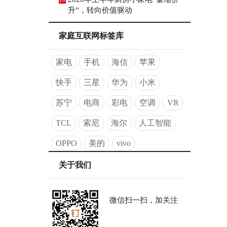
升”，转向价值驱动
家庭互联网标签库
家电
手机
海信
苹果
快手
三星
华为
小米
苏宁
电商
彩电
空调
VR
TCL
索尼
海尔
人工智能
OPPO
美的
vivo
关于我们
微信扫一扫，加关注