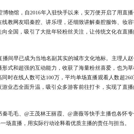
腔博物馆，自2016年入驻快手以来，安万便开启了用直
在线教网友唱秦腔、讲乐理，还细致讲解秦腔服饰、妆容
走向全国，吸引了大批年轻粉丝关注，让传统文化在直播
”直播间早已成为当地名副其实的城市文化地标。主理人赵
播形式和超强的互动能力，收获了海量粉丝喜爱，也为草
同时在线人数可达100万，平均单场直播观看人数超26
区夜游业态全面升温，吸引众多游客前往打卡，实现了直播
书秦毛毛、@王茂林王丽霞、@唐薇等快手主播也各怀专
每一场直播，用实际行动诠释着优质主播的责任与担当。