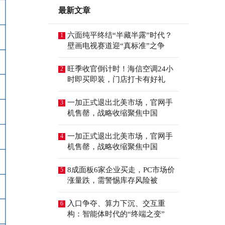
最新文章
六面纯平终结“半藏半露”时代？
1
壁画电视赛道迎“真标准”之争
旺季收官倒计时！海信空调24小
2
时即买即装，门店打卡有好礼
一加正式退出北美市场，官网手
3
机售罄，战略收缩聚焦中国
一加正式退出北美市场，官网手
4
机售罄，战略收缩聚焦中国
8成面板6家企业买走，PC市场价
5
涨量跌，需警惕库存风险被
入口争夺、算力下沉、交互重
6
构：智能体时代的“终端之变”