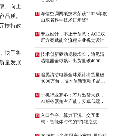
康、向上
海信空调两项技术荣获“2025年度
14
容品质。
山东省科学技术进步奖”
元扶持政
专业设计，不止于创意：AOC双
15
屏方案赋能全流程专业视觉设计
，快手将
技术创新驱动规模增长，追觅清
16
洁电器全球累计出货量破4000万
质量发展
台
追觅清洁电器全球累计出货量破
17
4000万台，技术创新驱动多品类
增长
手机行业寒冬：芯片出货大跌，
18
AI服务器抢占产能，安卓低端压
力最大
入口争夺、算力下沉、交互重
19
构：智能体时代的“终端之变”
2026年上半年厨房小家电“量缩价
20