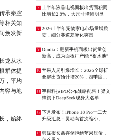
上半年液晶电视面板出货面积同
7
播传承秦腔
比增长2.8%，大尺寸增幅明显
等相关知
2026上半年宠物家电市场量增质
8
间焕发新
变，细分赛道差异化突围
Omdia：翻新手机面板出货量创
9
新高，成为面板厂产能 “蓄水池”
长龙从水
根群体提
苹果入局引爆增长：2026全球折
10
叠屏出货预计增20%，四季度成
0万，平均
全年销量关键窗口
内容与地
宇树科技IPO公布战略配售！梁文
11
锋旗下DeepSeek现身大名单
下月发布！iPhone 18 Pro十二大
12
长，始终
升级汇总：灵动岛首次缩小、首
次2nm芯片
韩媒报长鑫存储拒绝苹果压价，
13
怎么看？