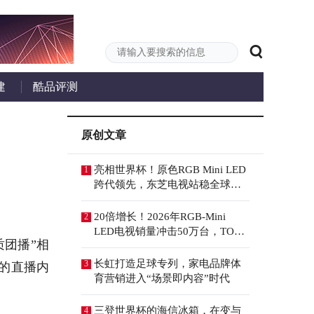
建
酷品评测
原创文章
亮相世界杯！原色RGB Mini LED
1
跨代领先，东芝电视站稳全球高
端赛道
20倍增长！2026年RGB-Mini
2
LED电视销量冲击50万台，TOP3
团播”相
几乎包圆
长虹打造足球专列，家电品牌体
3
向的直播内
育营销进入“场景即内容”时代
三登世界杯的海信冰箱，在变与
4