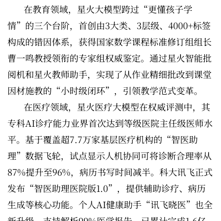
在教育领域，星火大模型跨过“更懂孩子学
情”的三个台阶，首创由3大类、3层级、4000+标签
构成的错因体系，获得国家数学课程标准修订组组长
曹一鸣教授领衔的专家组权威鉴定。通过星火智能批
阅机和星火教师助手，实现了从作业精细批改到课堂
因材施教的“小时级闭环”，引领教学范式变革。
在医疗领域，星火医疗大模型在权威评测中，其
专科AI诊疗能力业界首次达到等级医院主任级医师水
平。基于覆盖超7.7万家基层医疗机构的“智医助
理”数据飞轮，试点显示人机协同可将诊断合理率从
87%提升至96%，病历书写时间减半。科大讯飞正式
发布“智医助理医院版1.0”，提供辅助诊疗、病历
生成等核心功能。个人AI健康助手“讯飞晓医”也全
新升级，支持解析99%医学报告，已累计完成1.6亿