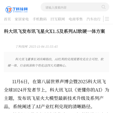
首页
家居家电
手机数码
IT互联网
电商零售
汽车出行
游戏
酷品评测
科大讯飞发布讯飞星火X1.5及系列AI软硬一体方案
丁科技网 2025-11-06 15:55:45
科大讯飞董事长刘庆峰指出，AI红利的兑现需要攻克自主可控、软
硬一体、行业纵深和个性化这四大关键核心。
11月6日，在第八届世界声博会暨2025科大讯飞
全球1024开发者节上，科大讯飞以《更懂你的AI》为
主题，发布讯飞星火大模型最新技术升级及系列产
品，系统阐述了AI产业红利兑现的清晰路径。