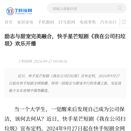
首页
家居家电
手机数码
IT互联网
电商零售
汽车出行
游戏
酷品评测
励志与甜宠完美融合，快手星芒短剧《我在公司扫垃
圾》欢乐开播
丁科技网 2024-09-27 09:08:01
近日，快手星芒短剧《我在公司扫垃圾》宣布定档，2024年9月27
日起在快手短剧全网独播，将用一段励志与甜宠并行的奇遇之旅，见证高
能少女在逆境中强势翻盘。
当一个大学生，一觉醒来后发现自己成为公司保
洁，该何去何从？近日，快手星芒短剧《我在公司扫
垃圾》宣布定档，2024年9月27日起在快手短剧全网