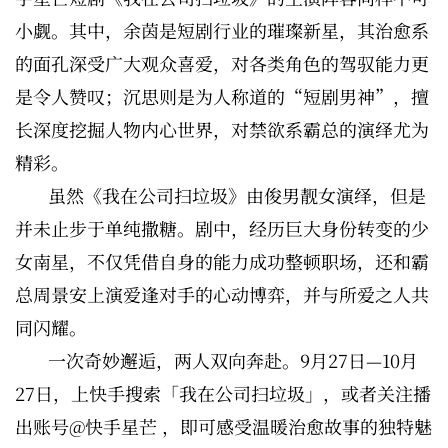
小觑。其中，余茵是短剧行业的璀璨新星，其治愈系
的面孔深受广大观众喜爱，对各类角色的驾驭能力更
是令人赞叹；沉思则是为人称道的“短剧男神”，擅
长深度挖掘人物内心世界，对禁欲系霸总的演绎尤为
精彩。
虽然《我在公司扫垃圾》由俊男靓女演绎，但是
并未止步于单纯撒糖。剧中，经历巨大身份转变的少
女南星，不仅凭借自身的能力成功整顿职场，还和霸
总周景安上演爱逢对手的心动博弈，并与所爱之人共
同闪耀。
一次奇妙邂逅，两人双向奔赴。9月27日—10月
27日，上快手搜索「我在公司扫垃圾」，或者关注播
出账号@快手星芒 ，即可感受温暖治愈故事的独特魅