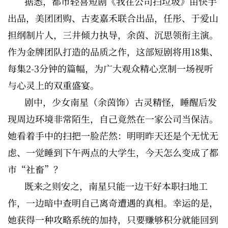
据悉，都市轻喜短剧《我在公司扫垃圾》由快手
出品，美团团购、古麦嘉禾联合出品，任彤、于爱山
担纲制片人，三井倾力执导，余茵、沉思领衔主演。
作为金牌团队打造的品质之作，这部短剧将用18集、
每集2-3分钟的篇幅，为广大观众精心烹制一场视听
与心灵上的双重盛宴。
剧中，少女南星（余茵饰）古灵精怪，睡醒后发
现周边环境非常陌生，自己竟然在一家公司当保洁。
她看着手中的扫把一脸茫然：明明昨天还是个无忧无
虑、一觉睡到下午两点的大学生，今天怎么变成了都
市“社畜”？
既来之则安之，南星只能一边干好本职扫地工
作，一边暗中查明自己离奇遭遇的真相。幸运的是，
她获得一种攻略系统的加持，只要赚够积分就能回到