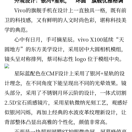
外观设计：银河+星轨，“环圆”旗舰优雅格调
Vivo的旗舰手机在设计上一直独具一格，既有前
卫的科技感，又有鲜明的人文时尚色彩，堪称科技美
学的典范。
心中有日月，手可摘星辰。vivo X100延续“天
圆地方”的东方美学设计，采用居中大圆相机模组，
镜头呈对称排列，蔡司标志性 logo 位于模组中央。
星际蓝配色在CMF设计上采用了银河+星轨的设
计理念，在不同角度下能呈现出不同的光晕效果。镜
头部分，采用了不锈钢月环云阶的设计，一体式切割
2.5D宝石质感镜片，采用星轨微纳光刻工艺，观感好
似银河闪烁，再加上经典的水波皮革纹理新设计，让
背部整体凸显出高雅的个性化，颜值非常高。
正面是一块超视网膜8T护眼微曲屏，屏幕峰值亮