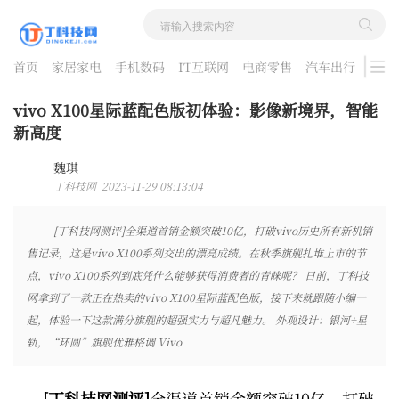
首页
家居家电
手机数码
IT互联网
电商零售
汽车出行
游戏
酷品评测
vivo X100星际蓝配色版初体验：影像新境界，智能
新高度
魏琪
丁科技网 2023-11-29 08:13:04
[丁科技网测评]全渠道首销金额突破10亿，打破vivo历史所有新机销
售记录，这是vivo X100系列交出的漂亮成绩。在秋季旗舰扎堆上市的节
点，vivo X100系列到底凭什么能够获得消费者的青睐呢？ 日前，丁科技
网拿到了一款正在热卖的vivo X100星际蓝配色版，接下来就跟随小编一
起，体验一下这款满分旗舰的超强实力与超凡魅力。 外观设计：银河+星
轨，“环圆”旗舰优雅格调 Vivo
[丁科技网测评]
全渠道首销金额突破10亿，打破