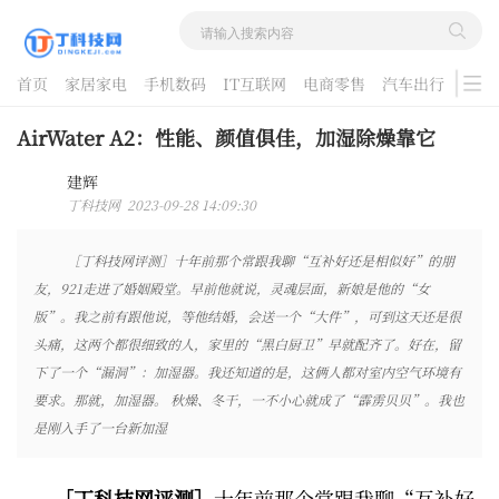
首页
家居家电
手机数码
IT互联网
电商零售
汽车出行
游戏
酷品评测
AirWater A2：性能、颜值俱佳，加湿除燥靠它
建辉
丁科技网 2023-09-28 14:09:30
［丁科技网评测］十年前那个常跟我聊“互补好还是相似好”的朋
友，921走进了婚姻殿堂。早前他就说，灵魂层面，新娘是他的“女
版”。我之前有跟他说，等他结婚，会送一个“大件”，可到这天还是很
头痛，这两个都很细致的人，家里的“黑白厨卫”早就配齐了。好在，留
下了一个“漏洞”：加湿器。我还知道的是，这俩人都对室内空气环境有
要求。那就，加湿器。 秋燥、冬干，一不小心就成了“霹雳贝贝”。我也
是刚入手了一台新加湿
［丁科技网评测］
十年前那个常跟我聊“互补好