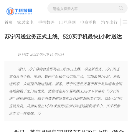
首页
家居家电
手机数码
IT互联网
电商零售
汽车出行
游戏
酷品评测
苏宁闪送业务正式上线，520买手机最快1小时送达
钉科技 2022-05-19 16:35:34
近日，苏宁易购官宣即将在5月20日上线一项全新业务，苏宁闪送，
重点针对手机、电脑、数码产品和生活电器产品，实现最快1小时，新机
送到家，大幅提升配送速度。据悉，苏宁闪送业务基于苏宁易购遍布全国
各地的数千家门店优势，消费者在苏宁易购线上APP下单带有“苏宁闪
送”图标的商品，基于消费者的收货地址自动匹配附近门店，商品从门店
直接发货，从而实现在1小时或者更短的时间送达消费者手中，买手机像
点外卖一样便捷。苏
近日，苏宁易购官宣即将在5月20日上线一项全