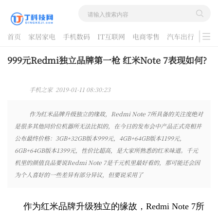
首页
家居家电
手机数码
IT互联网
电商零售
汽车出行
游戏
酷品评测
999元Redmi独立品牌第一枪 红米Note 7表现如何?
手机之家 2019-01-11 08:30:23
作为红米品牌升级独立的缘故，Redmi Note 7所具备的关注度绝对
是很多其他同价位机器所无法比拟的，在今日的发布会中产品正式亮相并
公布最终价格：3GB+32GB版本999元，4GB+64GB版本1199元，
6GB+64GB版本1399元，性价比超高，是大家所熟悉的红米味道。千元
机里的颜值良品要说Redmi Note 7是千元机里最好看的，那可能还会因
为个人喜好的一些差异有部分异议，但要说采用了
作为红米品牌升级独立的缘故，Redmi Note 7所