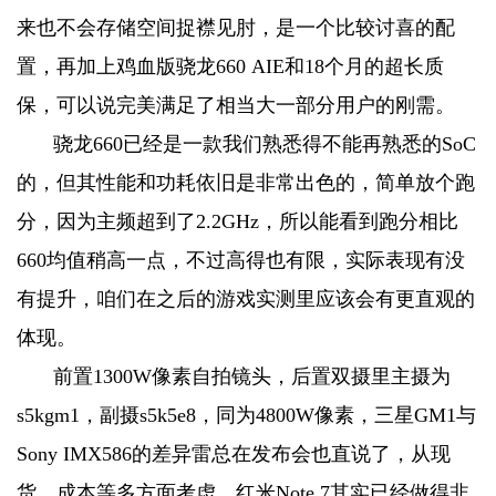
来也不会存储空间捉襟见肘，是一个比较讨喜的配
置，再加上鸡血版骁龙660 AIE和18个月的超长质
保，可以说完美满足了相当大一部分用户的刚需。
骁龙660已经是一款我们熟悉得不能再熟悉的SoC
的，但其性能和功耗依旧是非常出色的，简单放个跑
分，因为主频超到了2.2GHz，所以能看到跑分相比
660均值稍高一点，不过高得也有限，实际表现有没
有提升，咱们在之后的游戏实测里应该会有更直观的
体现。
前置1300W像素自拍镜头，后置双摄里主摄为
s5kgm1，副摄s5k5e8，同为4800W像素，三星GM1与
Sony IMX586的差异雷总在发布会也直说了，从现
货、成本等多方面考虑，红米Note 7其实已经做得非