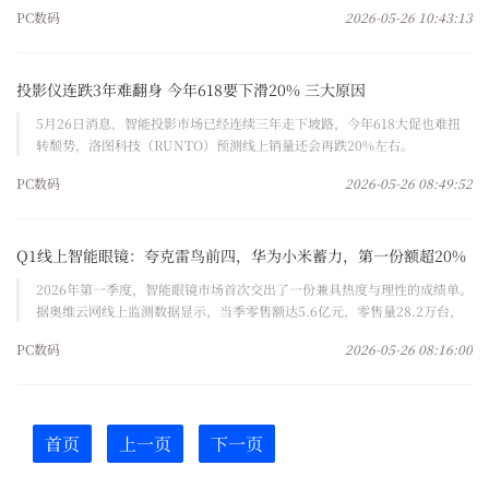
本售价为111990卢比（7979元）。
PC数码
2026-05-26 10:43:13
投影仪连跌3年难翻身 今年618要下滑20% 三大原因
5月26日消息，智能投影市场已经连续三年走下坡路，今年618大促也难扭
转颓势，洛图科技（RUNTO）预测线上销量还会再跌20%左右。
PC数码
2026-05-26 08:49:52
Q1线上智能眼镜：夸克雷鸟前四，华为小米蓄力，第一份额超20%
2026年第一季度，智能眼镜市场首次交出了一份兼具热度与理性的成绩单。
据奥维云网线上监测数据显示，当季零售额达5.6亿元，零售量28.2万台，
平均单价1999.4元。
PC数码
2026-05-26 08:16:00
首页
上一页
下一页